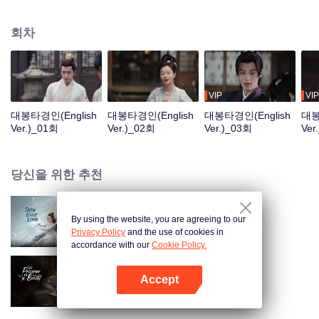
수년 후, 쉬치안은 과거를 돌아보며, 그의 뒤에는 죽은 적과 쌓인 뼈로 가득하다.
도도히 흐르는 장강은 동으로 흘러가는데, 파도의 꽃 피었다 지듯 영웅들 자취
회차
사라졌구나. 옳고 그름, 성공과 실패는 머리 돌려보면 헛된 것이거늘. 푸른 산은
변함없건만 석양은 붉게 물들기 몇 번이던가.
VIP
VIP
대봉타경인(English
대봉타경인(English
대봉타경인(English
대봉
Ver.)_01회
Ver.)_02회
Ver.)_03회
Ver
당신을 위한 추천
By using the website, you are agreeing to our
설응영주 (English Ver.)
Privacy Policy
and the use of cookies in
accordance with our
Cookie Policy.
Accept
절요 (English Ver.)
앱 열기