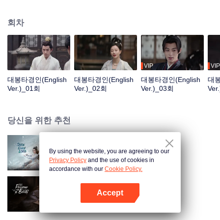
수년 후, 쉬치안은 과거를 돌아보며, 그의 뒤에는 죽은 적과 쌓인 뼈로 가득하다.
도도히 흐르는 장강은 동으로 흘러가는데, 파도의 꽃 피었다 지듯 영웅들 자취
회차
사라졌구나. 옳고 그름, 성공과 실패는 머리 돌려보면 헛된 것이거늘. 푸른 산은
변함없건만 석양은 붉게 물들기 몇 번이던가.
VIP
VIP
대봉타경인(English
대봉타경인(English
대봉타경인(English
대봉
Ver.)_01회
Ver.)_02회
Ver.)_03회
Ver
당신을 위한 추천
By using the website, you are agreeing to our
설응영주 (English Ver.)
Privacy Policy
and the use of cookies in
accordance with our
Cookie Policy.
Accept
절요 (English Ver.)
앱 열기