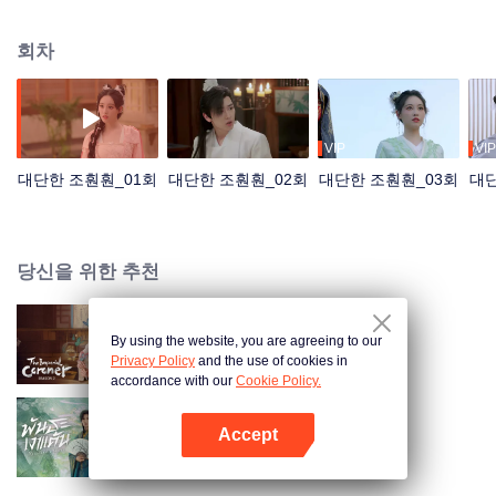
고, 그 마음이 점점 깊어지는데… 이런 그들에게 생사가 걸린 기괴한 음모가 찾
아온다.
회차
VIP
VIP
대단한 조훤훤_01회
대단한 조훤훤_02회
대단한 조훤훤_03회
대단
당신을 위한 추천
By using the website, you are agreeing to our
어사소오작 S2
Privacy Policy
and the use of cookies in
accordance with our
Cookie Policy.
Accept
장군가적소아자 (Thai Ver.)
앱 열기