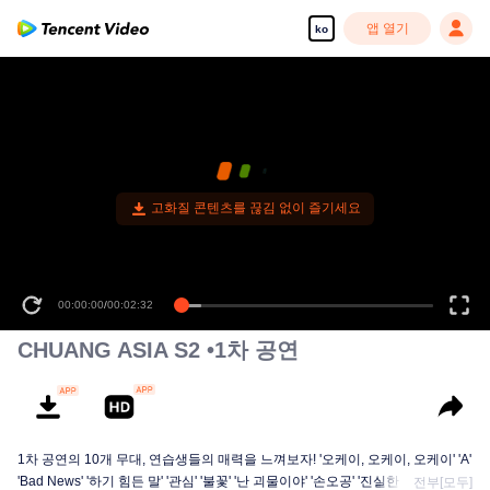
앱 열기
ko
고화질 콘텐츠를 끊김 없이 즐기세요
00:00:00
/
00:02:32
CHUANG ASIA S2 •1차 공연
1차 공연의 10개 무대, 연습생들의 매력을 느껴보자! '오케이, 오케이, 오케이' 'A'
'Bad News' '하기 힘든 말' '관심' '불꽃' '난 괴물이야' '손오공' '진실한 사랑' '달빛
전부[모두]