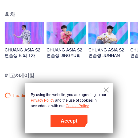
아래 길'
회차
CHUANG ASIA S2
CHUANG ASIA S2
CHUANG ASIA S2
CHU
연습생 B 의 1차 공
연습생 JINGYU의 1
연습생 JUNHAN의 1
연습
연 직캠
차 공연 직캠
차 공연 직캠
공연
예고&메이킹
By using the website, you are agreeing to our
Loading…
Privacy Policy
and the use of cookies in
accordance with our
Cookie Policy.
Accept
앱 열기