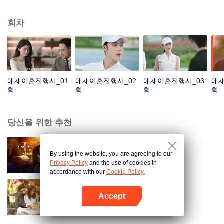
게 되었다. 두 사람이 다시 만났고, 잘못된 감정 표현으로 오해가 깊어졌다. 푸옌
청은 성몐이 바로 펜니이며 그녀가 임신한 사실을 알고 후회했으며 온갖 노력을
회차
다해 관계를 회복하려고 했다. 두 사람은 오해를 풀고 서로의 진심을 확인한 후,
함께 살아가기로 결심한다.
애재이혼진행시_01
애재이혼진행시_02
애재이혼진행시_03
애재
회
회
회
회
당신을 위한 추천
By using the website, you are agreeing to our
보보심험
Privacy Policy
and the use of cookies in
accordance with our
Cookie Policy.
Accept
이애위계
앱 열기