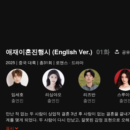
애재이혼진행시 (English Ver.)
01화
공유
2025
|
중국 대륙
|
총31회
|
로맨스 · 드라마
임세호
리싱야오
리즈반
스루이
출연진
출연진
출연진
출연
만난 적 없는 두 사람이 상업적 결혼 3년 후 사랑이 없는 결혼을 끝내
계를 맺게 되었다. 두 사람이 다시 만났고, 잘못된 감정 표현으로 오
며 온갖 노력을 다해 관계를 회복하려고 했다. 두 사람은 오해를 풀고
표시