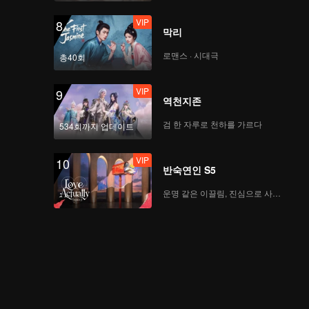
VIP
8
막리
로맨스 · 시대극
총40회
VIP
9
역천지존
검 한 자루로 천하를 가르다
534회까지 업데이트
VIP
10
반숙연인 S5
운명 같은 이끌림, 진심으로 사랑하다