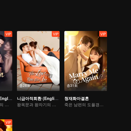
VIP
VIP
VIP
총28회
총31회
내 빛을 허락해 (English Ver.)
니급아적희환 (English Ver.)
청재화아결혼
조로사와 진위정의 참사랑 가설
왕옥문과 왕자기의 달콤한 재회
죽은 남편의 도플갱어와 사랑에 빠진 상속녀
VIP