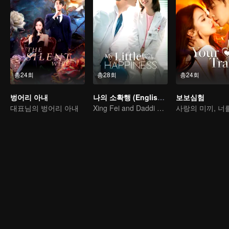
총24회
총28회
총24회
벙어리 아내
나의 소확행 (English Ver.)
보보심험
대표님의 벙어리 아내
Xing Fei and Daddi Tang's sweet love story.