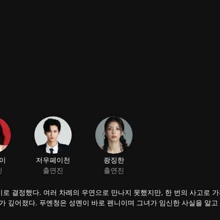
이
저우페이천
좡징한
진
출연진
출연진
기로 결정했다. 여러 차례의 우연으로 만나지 못했지만, 한 번의 사고로 
해가 깊어졌다. 푸옌청은 성몐이 바로 펜니이며 그녀가 임신한 사실을 알고
 서로의 진심을 확인한 후, 함께 살아가기로 결심한다.