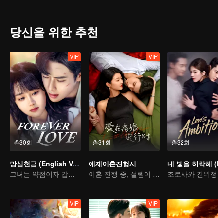
당신을 위한 추천
VIP
VIP
총30회
총31회
총32회
망심천금 (English Ver.)
애재이혼진행시
그녀는 약점이자 갑옷이다
이혼 진행 중, 설렘이 올 때
VIP
VIP