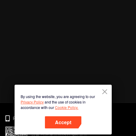
By using the website, you are agreeing to our
Privacy Policy
and the use of cookies in
accordance with our
Cookie Policy.
Phone
Accept
앱을 다운로드하려면 QR 코드