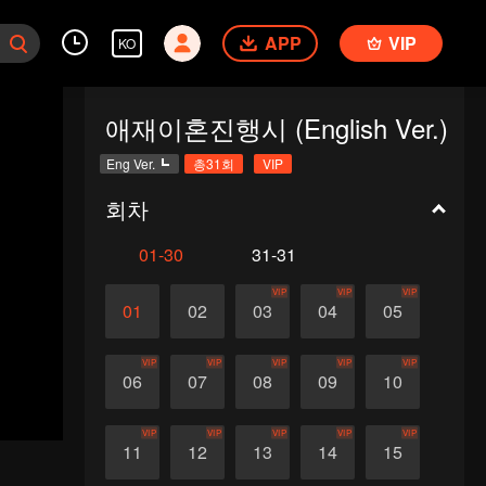
APP
VIP
KO
애재이혼진행시 (English Ver.)
Eng Ver.
총31회
VIP
회차
01-30
31-31
VIP
VIP
VIP
01
02
03
04
05
VIP
VIP
VIP
VIP
VIP
06
07
08
09
10
VIP
VIP
VIP
VIP
VIP
11
12
13
14
15