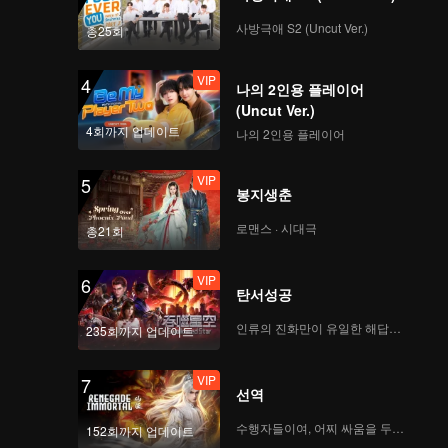
사방극애 S2 (Uncut Ver.)
총25회
VIP
4
나의 2인용 플레이어
(Uncut Ver.)
4회까지 업데이트
나의 2인용 플레이어
VIP
5
봉지생춘
로맨스 · 시대극
총21회
VIP
6
탄서성공
인류의 진화만이 유일한 해답이다
235회까지 업데이트
VIP
7
선역
수행자들이여, 어찌 싸움을 두려워하랴
152회까지 업데이트