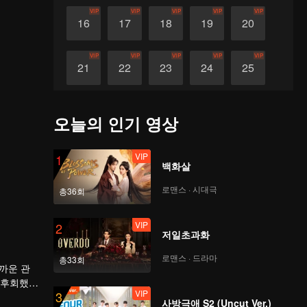
VIP
VIP
VIP
VIP
VIP
16
17
18
19
20
VIP
VIP
VIP
VIP
VIP
21
22
23
24
25
VIP
VIP
VIP
VIP
VIP
26
27
28
29
30
오늘의 인기 영상
VIP
1
백화살
로맨스 · 시대극
총36회
VIP
2
저일초과화
로맨스 · 드라마
총33회
가까운 관
 후회했으
VIP
3
사방극애 S2 (Uncut Ver.)