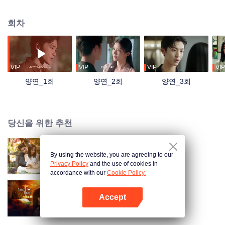
이상 살 수 없는 운명을 깨기 위해 롼 씨의 고아 소녀 롼수를 자신에게 반하게 만
들기 위해 함정을 설치하고, 두 사람은 사랑과 구원 사이에서 고뇌하면서, 우연
회차
히 전생의 원한을 깨우친다.
VIP
VIP
VIP
VIP
양연_1회
양연_2회
양연_3회
당신을 위한 추천
By using the website, you are agreeing to our
이애위계
Privacy Policy
and the use of cookies in
accordance with our
Cookie Policy.
Accept
보보심험
앱 열기