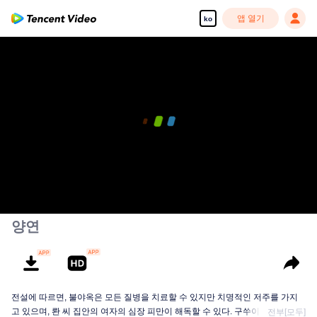
앱 열기
ko
00:00:00
/
00:15:57
양연
전설에 따르면, 불야옥은 모든 질병을 치료할 수 있지만 치명적인 저주를 가지
고 있으며, 롼 씨 집안의 여자의 심장 피만이 해독할 수 있다. 구쑤이즈는 30세
전부[모두]