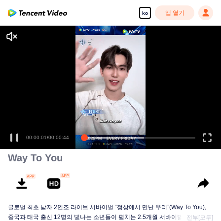
앱 열기
ko
Way To You
글로벌 최초 남자 2인조 라이브 서바이벌 “정상에서 만난 우리”(Way To You),
중국과 태국 출신 12명의 빛나는 소년들이 펼치는 2.5개월 서바이벌+라이브 무
전부[모두]