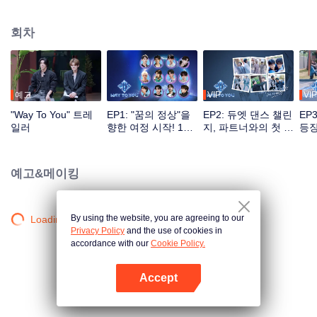
대의 성장기를 기록한 프로그램. 전통 예능 녹화 방식의 틀을 깨고 다양한 채널
소통을 기반으로 시청자는 투표, 응원 등 방식으로 아이돌 육성에 직접 참여할
회차
수 있으며 첫 만남의 설레임부터 환상의 케미까지 전 과정을 지켜볼 수 있다. 최
고의 인기 조로 선발된 커플은 세계적인 무대에서 본격적으로 데뷔하게 된다.
예고
VIP
VIP
"Way To You" 트레
EP1: "꿈의 정상"을
EP2: 듀엣 댄스 챌린
EP
일러
향한 여정 시작! 12
지, 파트너와의 첫 도
등장
명의 중국-태국 보이
전
즈의 첫 만남!
예고&메이킹
By using the website, you are agreeing to our
Loading…
Privacy Policy
and the use of cookies in
accordance with our
Cookie Policy.
Accept
앱 열기