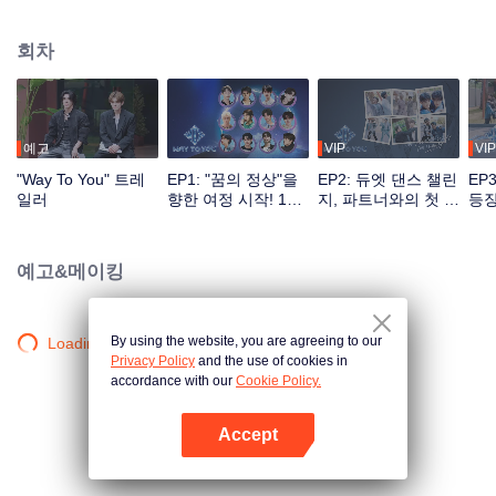
대의 성장기를 기록한 프로그램. 전통 예능 녹화 방식의 틀을 깨고 다양한 채널
소통을 기반으로 시청자는 투표, 응원 등 방식으로 아이돌 육성에 직접 참여할
회차
수 있으며 첫 만남의 설레임부터 환상의 케미까지 전 과정을 지켜볼 수 있다. 최
고의 인기 조로 선발된 커플은 세계적인 무대에서 본격적으로 데뷔하게 된다.
예고
VIP
VIP
"Way To You" 트레
EP1: "꿈의 정상"을
EP2: 듀엣 댄스 챌린
EP
일러
향한 여정 시작! 12
지, 파트너와의 첫 도
등장
명의 중국-태국 보이
전
즈의 첫 만남!
예고&메이킹
By using the website, you are agreeing to our
Loading…
Privacy Policy
and the use of cookies in
accordance with our
Cookie Policy.
Accept
앱 열기