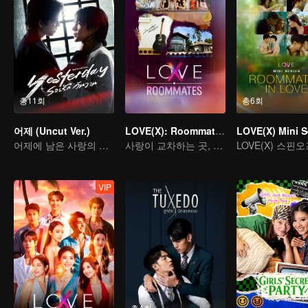
총11회
총6회
어제 (Uncut Ver.)
LOVE(X): Roommates
어제에 남은 사랑의 흔적
사랑이 교차하는 곳, 심장이 울려 퍼지는 화려한 멜로디
VIP
총4회