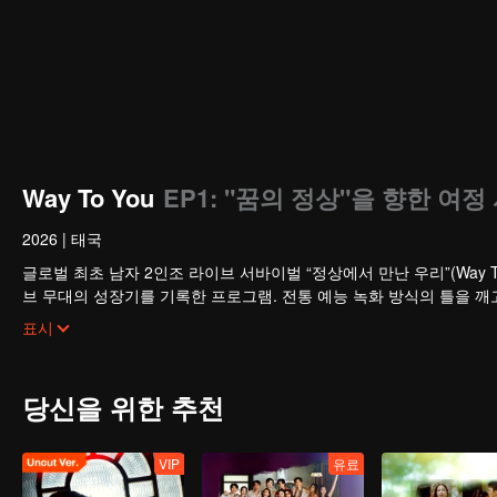
Way To You
EP1: "꿈의 정상"을 향한 여정
2026
|
태국
글로벌 최초 남자 2인조 라이브 서바이벌 “정상에서 만난 우리”(Way T
브 무대의 성장기를 기록한 프로그램. 전통 예능 녹화 방식의 틀을 깨
직접 참여할 수 있으며 첫 만남의 설레임부터 환상의 케미까지 전 과
표시
로 데뷔하게 된다.
당신을 위한 추천
VIP
유료