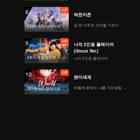
정상에서 만난 소년들
VIP
8
역천지존
검 한 자루로 천하를 가르다
533회까지 업데이트
VIP
EP8 추가 방송-01
VIP
9
나의 2인용 플레이어
(Uncut Ver.)
4회까지 업데이트
나의 2인용 플레이어
VIP
EP8 추가 방영분-02
VIP
10
완미세계
세월에 묻혀도 나를 가라앉힐 수 없어
281회까지 업데이트
VIP
EP8 추가 방송-03