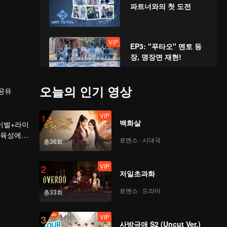
파트너와의 첫 도전
VIP
EP3: "푸타오" 멘토 등
장, 명장면 재현!
오늘의 인기 영상
공유
VIP
EP4: 연기대상: 소년들
의 불꽃 튀는 연기 대결
VIP
1
백화살
바이벌+라이
 육성에
로맨스 · 시대극
총36회
VIP
 본격적으
EP5: 첫 정상 운동회, 무
한 돌격 !
VIP
2
저일초과화
로맨스 · 드라마
총33회
VIP
EP6: 수상 운동회 완결
판, 전원 출동
VIP
3
사방극애 S2 (Uncut Ver.)