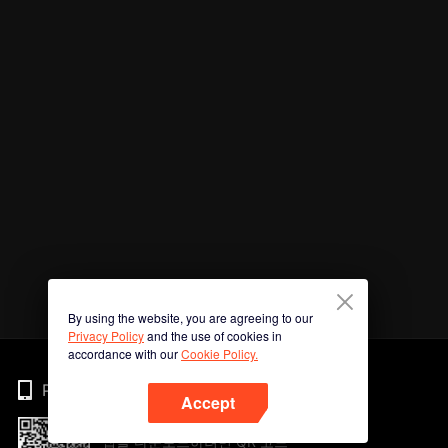
By using the website, you are agreeing to our
Privacy Policy
and the use of cookies in
accordance with our
Cookie Policy.
Phone
Accept
앱을 다운로드하려면 QR 코드