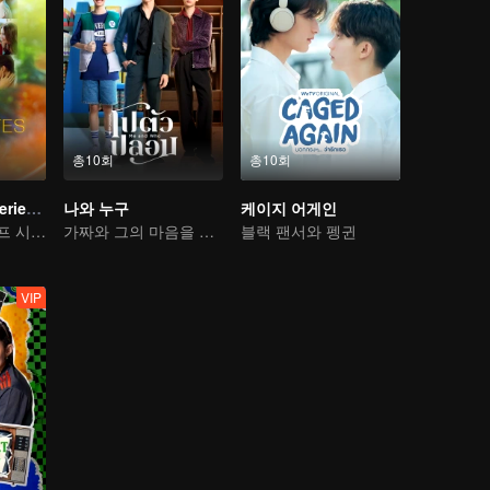
총10회
총10회
LOVE(X) Mini Series: Roommates In Love
나와 누구
케이지 어게인
LOVE(X) 스핀오프 시리즈
가짜와 그의 마음을 읽을 수 있는 약혼자
블랙 팬서와 펭귄
VIP