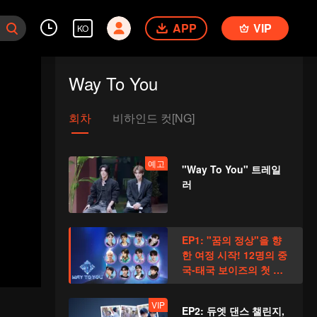
APP
VIP
KO
Way To You
회차
비하인드 컷[NG]
예고
"Way To You" 트레일
러
EP1: "꿈의 정상"을 향
한 여정 시작! 12명의 중
국-태국 보이즈의 첫 만
남!
VIP
EP2: 듀엣 댄스 챌린지,