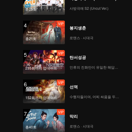
사방극애 S2 (Uncut Ver.)
총25회
VIP
EP7: 팀 퍼포먼스 평가,
수줍은 소년들의 파격
VIP
4
퍼포먼스
봉지생춘
로맨스 · 시대극
총21회
VIP
EP7 추가편-01
VIP
5
탄서성공
인류의 진화만이 유일한 해답이다
235회까지 업데이트
VIP
EP7 추가 방송-02
VIP
6
선역
수행자들이여, 어찌 싸움을 두려워하랴
152회까지 업데이트
VIP
EP7 추가편-03
VIP
7
막리
로맨스 · 시대극
총40회
VIP
EP8: 대망의 결승의 밤,