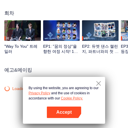
대의 성장기를 기록한 프로그램. 전통 예능 녹화 방식의 틀을 깨고 다양한 채널
소통을 기반으로 시청자는 투표, 응원 등 방식으로 아이돌 육성에 직접 참여할
회차
수 있으며 첫 만남의 설레임부터 환상의 케미까지 전 과정을 지켜볼 수 있다. 최
고의 인기 조로 선발된 커플은 세계적인 무대에서 본격적으로 데뷔하게 된다.
예고
VIP
VIP
"Way To You" 트레
EP1: "꿈의 정상"을
EP2: 듀엣 댄스 챌린
EP
일러
향한 여정 시작! 12
지, 파트너와의 첫 도
등장
명의 중국-태국 보이
전
즈의 첫 만남!
예고&메이킹
By using the website, you are agreeing to our
Loading…
Privacy Policy
and the use of cookies in
accordance with our
Cookie Policy.
Accept
앱 열기