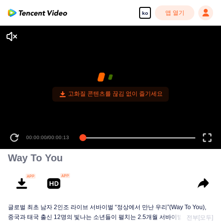
앱 열기
ko
고화질 콘텐츠를 끊김 없이 즐기세요
00:00:00
/
00:00:13
Way To You
글로벌 최초 남자 2인조 라이브 서바이벌 “정상에서 만난 우리”(Way To You),
중국과 태국 출신 12명의 빛나는 소년들이 펼치는 2.5개월 서바이벌+라이브 무
전부[모두]