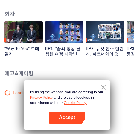
대의 성장기를 기록한 프로그램. 전통 예능 녹화 방식의 틀을 깨고 다양한 채널
소통을 기반으로 시청자는 투표, 응원 등 방식으로 아이돌 육성에 직접 참여할
회차
수 있으며 첫 만남의 설레임부터 환상의 케미까지 전 과정을 지켜볼 수 있다. 최
고의 인기 조로 선발된 커플은 세계적인 무대에서 본격적으로 데뷔하게 된다.
예고
VIP
VIP
"Way To You" 트레
EP1: "꿈의 정상"을
EP2: 듀엣 댄스 챌린
EP
일러
향한 여정 시작! 12
지, 파트너와의 첫 도
등장
명의 중국-태국 보이
전
즈의 첫 만남!
예고&메이킹
By using the website, you are agreeing to our
Loading…
Privacy Policy
and the use of cookies in
accordance with our
Cookie Policy.
Accept
앱 열기