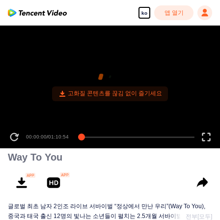
앱 열기
ko
고화질 콘텐츠를 끊김 없이 즐기세요
00:00:00
/
01:10:54
Way To You
글로벌 최초 남자 2인조 라이브 서바이벌 “정상에서 만난 우리”(Way To You),
중국과 태국 출신 12명의 빛나는 소년들이 펼치는 2.5개월 서바이벌+라이브 무
전부[모두]