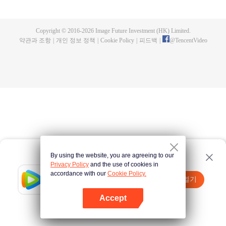
specializing in humanoid care, faces "new diseases" arising from this
coexistence. Sometimes, he must confront his own hidden side...
Copyright © 2016-
2026
Image Future Investment (HK) Limited.
약관과 조항
|
개인 정보 정책
|
Cookie Policy
|
피드백
|
@
TencentVideo
By using the website, you are agreeing to our
Privacy Policy
and the use of cookies in
accordance with our
Cookie Policy.
Tencent Video
앱 열기
더 많은 콘텐츠 시청하기
Accept
실패시
여기 클릭
다시 시도
앱 열기