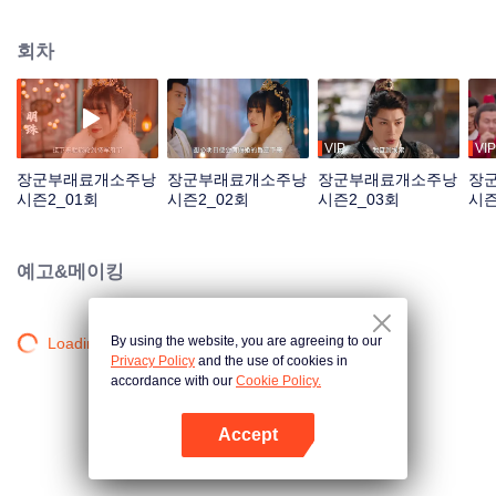
끝내 소천천은 초군요 소년 장군과 손잡아 복수에 성공한다. 이와 동시에 비범
한 요리 솜씨로 사람들의 사랑을 받는다.
회차
VIP
VIP
장군부래료개소주낭
장군부래료개소주낭
장군부래료개소주낭
장
시즌2_01회
시즌2_02회
시즌2_03회
시즌
예고&메이킹
By using the website, you are agreeing to our
Loading…
Privacy Policy
and the use of cookies in
accordance with our
Cookie Policy.
Accept
앱 열기