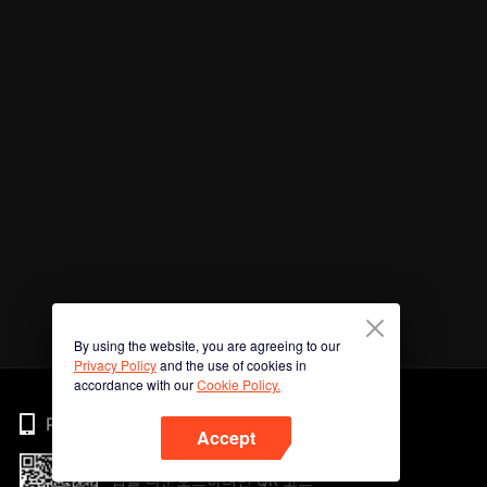
By using the website, you are agreeing to our
Privacy Policy
and the use of cookies in
accordance with our
Cookie Policy.
Phone
Accept
앱을 다운로드하려면 QR 코드