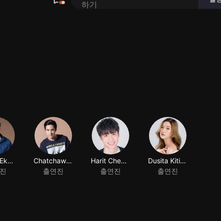
Patara Eksangkul
Chatchawit Techarukpong
Harit Cheewagaroon
Dusita Kitisarakulchai
진
출연진
출연진
출연진