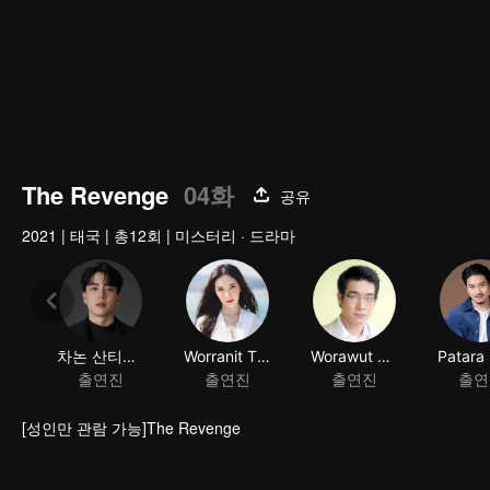
The Revenge
04화
공유
2021
|
태국
|
총12회
|
미스터리 · 드라마
차논 산티네톤쿨
Worranit Thawornwong
Worawut Niyomsup
출연진
출연진
출연진
출연
[성인만 관람 가능]The Revenge