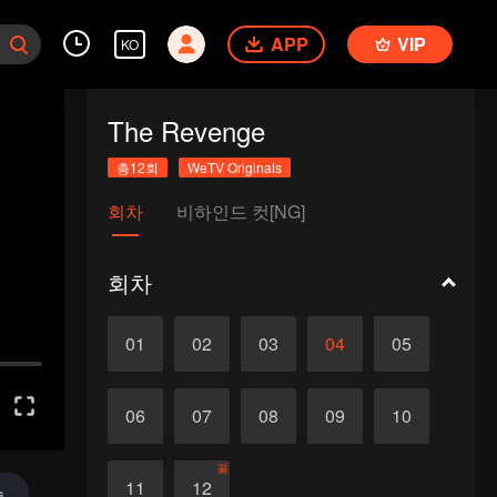
APP
VIP
KO
The Revenge
총12회
WeTV Originals
회차
비하인드 컷[NG]
회차
01
02
03
04
05
06
07
08
09
10
끝
11
12