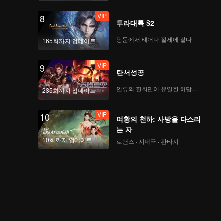
VIP
8
투라대륙 S2
당문에서 태어나 절세에 살다
165회까지 업데이트
VIP
9
탄서성공
인류의 진화만이 유일한 해답이다
235회까지 업데이트
VIP
10
여황의 천하: 사방을 다스리
는 자
10회까지 업데이트
로맨스 · 시대극 · 판타지