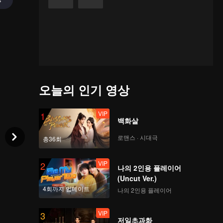
오늘의 인기 영상
VIP
1
백화살
로맨스 · 시대극
총36회
VIP
2
나의 2인용 플레이어
(Uncut Ver.)
4회까지 업데이트
나의 2인용 플레이어
VIP
3
저일초과화