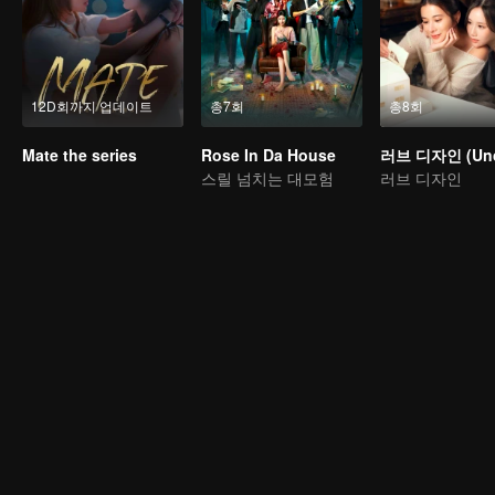
12D회까지 업데이트
총7회
총8회
Mate the series
Rose In Da House
스릴 넘치는 대모험
러브 디자인