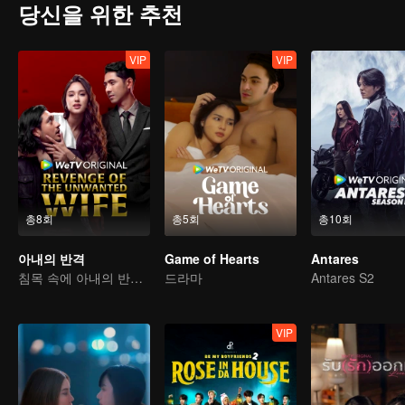
당신을 위한 추천
VIP
VIP
총8회
총5회
총10회
아내의 반격
Game of Hearts
Antares
침목 속에 아내의 반격을 준비됐다
드라마
Antares S2
VIP