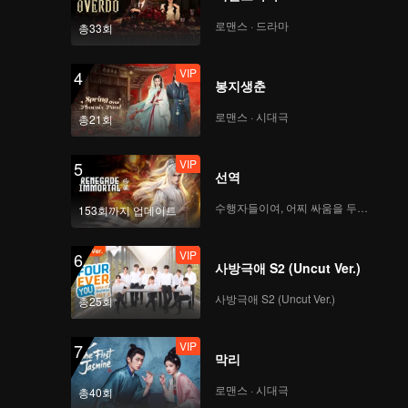
로맨스 · 드라마
총33회
VIP
4
봉지생춘
로맨스 · 시대극
총21회
VIP
5
선역
수행자들이여, 어찌 싸움을 두려워하랴
153회까지 업데이트
VIP
6
사방극애 S2 (Uncut Ver.)
사방극애 S2 (Uncut Ver.)
총25회
VIP
7
막리
로맨스 · 시대극
총40회