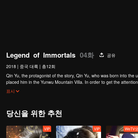
Legend of Immortals
04화
공유
2018
|
중국 대륙
|
총12회
Qin Yu, the protagonist of the story, Qin Yu, who was born into the upp
placed him in the Yunwu Mountain Villa. In order to get the attention
Yunxing as a teacher, he opened a difficult external practice. From 
표시
Otaru. His blood and true emotions moved to the heavens and the ear
the ordinary fate is like a broken butterfly. He is no longer a fish,
당신을 위한 추천
VIP
VIP
WeTV