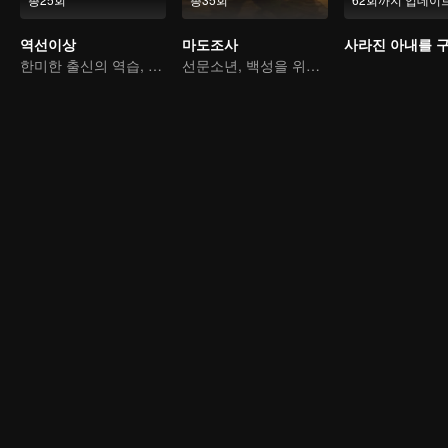
역선이상
마도조사
한미한 출신의 역습, 통쾌함의 극치
선문소년, 백성을 위해 악령을 베다