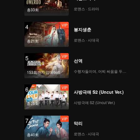
로맨스 · 드라마
총33회
VIP
4
봉지생춘
로맨스 · 시대극
총21회
VIP
5
선역
수행자들이여, 어찌 싸움을 두려워하랴
153회까지 업데이트
VIP
6
사방극애 S2 (Uncut Ver.)
사방극애 S2 (Uncut Ver.)
총25회
VIP
7
막리
로맨스 · 시대극
총40회