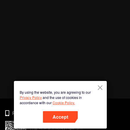
By using the website, you are agreeing to our
Privacy Policy
and the use of cookies in
accordance with our
Cookie Policy.
Phone
Accept
앱을 다운로드하려면 QR 코드