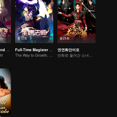
총12회
총25회
National Husband Bring Home SS1
Full-Time Magister SS1
연연화안어포
ht
The Way to Growth, Encouragement and Self-improvement
만화로 들어간 소녀의 4대 미남 공략기
트