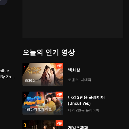
오늘의 인기 영상
VIP
1
백화살
father
. By Zhao
로맨스 · 시대극
총36회
and Iron
d that
uan.
VIP
2
나의 2인용 플레이어
(Uncut Ver.)
4회까지 업데이트
나의 2인용 플레이어
VIP
3
저일초과화