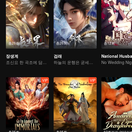
총26회
총26회
총12회
장생계
검래
조신요 한 곡조에 담아내는 피와 눈물
하늘의 운행은 굳세니, 군자는 스스로 강해져야 한다
No Wedding Nig
VIP
VIP
총25회
총35회
62회까지 업데이