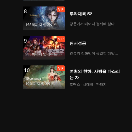
VIP
8
투라대륙 S2
당문에서 태어나 절세에 살다
165회까지 업데이트
VIP
9
탄서성공
인류의 진화만이 유일한 해답이다
235회까지 업데이트
VIP
10
여황의 천하: 사방을 다스리
는 자
10회까지 업데이트
로맨스 · 시대극 · 판타지