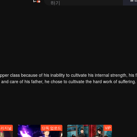
er class because of his inability to cultivate his internal strength, his 
 and care of his father, he chose to cultivate the hard work of suffering
the hands of the horse thief, he saved his childhood play with Tieshan 
th, and the stars fell into tears and merged into his body. It is doome
 but a dragon! The top of the nine days is called Zun, headed by Huang Q
오리지널
단독 업로드
VIP