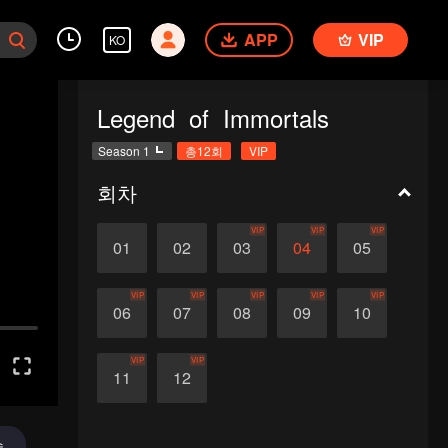
APP
VIP
KO
Legend of Immortals
Season 1
총12회
VIP
회차
VIP
VIP
VIP
01
02
03
04
05
VIP
VIP
VIP
VIP
VIP
06
07
08
09
10
VIP
VIP
11
12