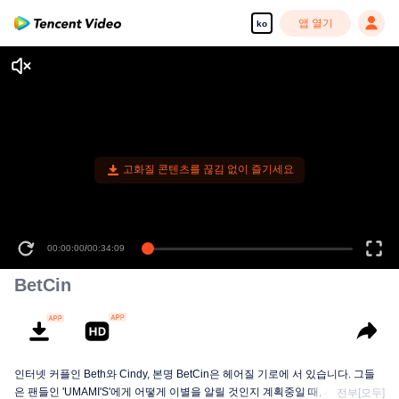
앱 열기
ko
고화질 콘텐츠를 끊김 없이 즐기세요
00:00:00
/
00:34:09
BetCin
인터넷 커플인 Beth와 Cindy, 본명 BetCin은 헤어질 기로에 서 있습니다. 그들
은 팬들인 'UMAMI'S'에게 어떻게 이별을 알릴 것인지 계획중일 때, 시기 적절한
전부[모두]