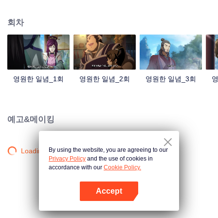
중국 만화계 거작, 시청자 여러분의 폭소를 자아내는 재미난 수선 이야기!
회차
영원한 일념_1회
영원한 일념_2회
영원한 일념_3회
영
예고&메이킹
By using the website, you are agreeing to our
Loading…
Privacy Policy
and the use of cookies in
accordance with our
Cookie Policy.
Accept
앱 열기