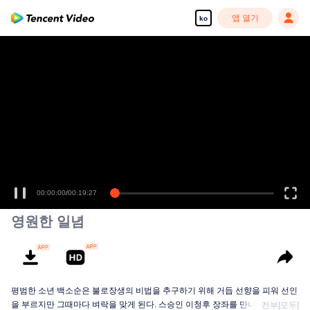
앱 열기
ko
고화질 콘텐츠를 끊김 없이 즐기세요
00:00:00
/
00:19:27
영원한 일념
평범한 소년 백소순은 불로장생의 비법을 추구하기 위해 거듭 선향을 피워 선인
을 부르지만 그때마다 벼락을 맞게 된다. 스승인 이청후 장좌를 만나고 나서야...
전부[모두]