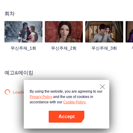
검의 힘을 촉발했는데... 300년 후, 천무 대륙의 외딴곳에서, 동명이인 소년이 우
연히 진진의 의지를 이어받았다. 옛날의 강자 신화를 되찾고, 사랑하는 모든 것
회차
을 지키기 위해 진진은 의연하게 천하 다섯 나라를 지키는 큰 임무를 짊어지고,
다시 한번 무도길을 밟았다.
무신주재_1회
무신주재_2회
무신주재_3회
예고&메이킹
By using the website, you are agreeing to our
Loading…
Privacy Policy
and the use of cookies in
accordance with our
Cookie Policy.
Accept
앱 열기