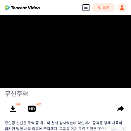
앱 열기
ko
무신주재
주인공 진진은 무역 중 최고의 천재 강자였는데 악인에게 공격을 당해 대륙의
금지된 땅인 사망 협곡에 추락했다. 죽음을 면치 못한 진진은 우연히 신비한 고
전부[모두]