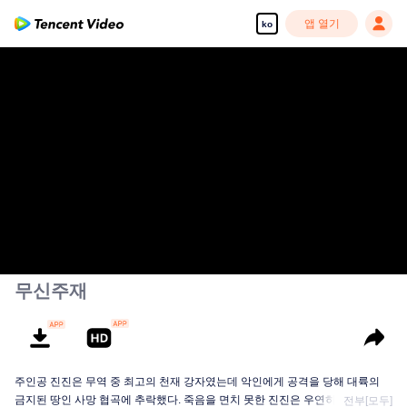
앱 열기
ko
무신주재
주인공 진진은 무역 중 최고의 천재 강자였는데 악인에게 공격을 당해 대륙의
금지된 땅인 사망 협곡에 추락했다. 죽음을 면치 못한 진진은 우연히 신비한 고
전부[모두]