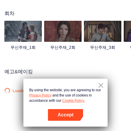
검의 힘을 촉발했는데... 300년 후, 천무 대륙의 외딴곳에서, 동명이인 소년이 우
연히 진진의 의지를 이어받았다. 옛날의 강자 신화를 되찾고, 사랑하는 모든 것
회차
을 지키기 위해 진진은 의연하게 천하 다섯 나라를 지키는 큰 임무를 짊어지고,
다시 한번 무도길을 밟았다.
무신주재_1회
무신주재_2회
무신주재_3회
예고&메이킹
By using the website, you are agreeing to our
Loading…
Privacy Policy
and the use of cookies in
accordance with our
Cookie Policy.
Accept
앱 열기