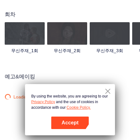
검의 힘을 촉발했는데... 300년 후, 천무 대륙의 외딴곳에서, 동명이인 소년이 우
연히 진진의 의지를 이어받았다. 옛날의 강자 신화를 되찾고, 사랑하는 모든 것
회차
을 지키기 위해 진진은 의연하게 천하 다섯 나라를 지키는 큰 임무를 짊어지고,
다시 한번 무도길을 밟았다.
무신주재_1회
무신주재_2회
무신주재_3회
예고&메이킹
By using the website, you are agreeing to our
Loading…
Privacy Policy
and the use of cookies in
accordance with our
Cookie Policy.
Accept
앱 열기