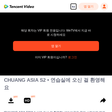
앱 열기
ko
해당 회차는 VIP 회원 전용입니다. WeTV에서 지금 바
로 시청하세요
pay limit
앱 열기
오류 코드: 70013083.-1-0c535bb3f805f67f1eee56401ad0f1b2
이미 VIP 회원이십니까?
로그인
00:00:00
/
00:00:00
CHUANG ASIA S2 • 연습실에 오신 걸 환영해
요