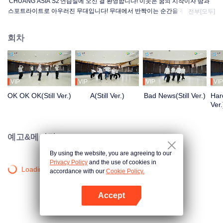
'CHUANG ASIA S2'연습실에 오신 걸 환영합니다! 이곳은 꿈의 시작이자 땀과
스포트라이트로 아우러진 무대입니다! 무대에서 반짝이는 순간을 위해 밤낮을
전부[모두]
가리지 않고 몸에 익힐 때까지 최선을 다해 연습하는 연습생들! 조금씩 성장해
나가는 그들의 연습실 이야기가 궁금한가요?
회차
VIP
VIP
VIP
VIP
OK OK OK(Still Ver.)
A(Still Ver.)
Bad News(Still Ver.)
Hard
Ver.
예고&메이킹
By using the website, you are agreeing to our
Privacy Policy
and the use of cookies in
Loading…
accordance with our
Cookie Policy.
Accept
앱 열기