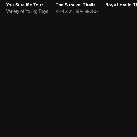
You Sure Me Tour
The Survival Thailand (Uncut Ver.)
Variety of Young Boys
소년이여, 꿈을 좇아라