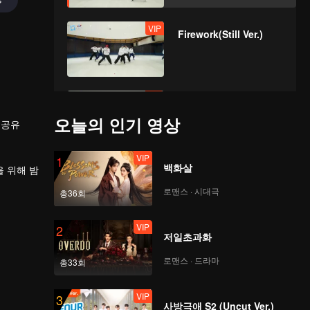
VIP
Firework(Still Ver.)
VIP
OK OK OK(Moving
Ver.)
오늘의 인기 영상
공유
VIP
1
백화살
VIP
을 위해 밤
A(Moving Ver.)
로맨스 · 시대극
총36회
VIP
2
저일초과화
VIP
Bad News(Moving
Ver.)
로맨스 · 드라마
총33회
VIP
3
사방극애 S2 (Uncut Ver.)
VIP