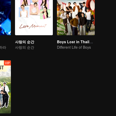
사랑의 순간
Boys Lost in Thailand·Behind the Scene
원하라
사랑의 순간
Different Life of Boys
VIP