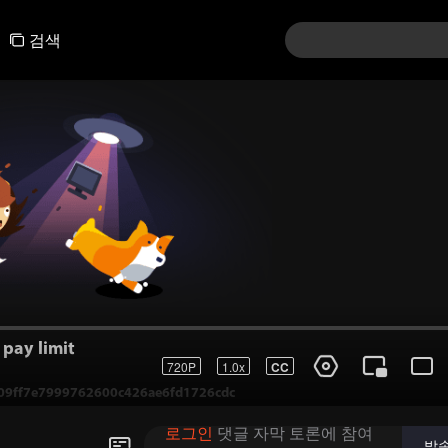
검색
pay limit
720P
1.0x
CC
9ff7e7999762600c426ae6fd1726cdc
로그인
댓글 자막 토론에 참여
발