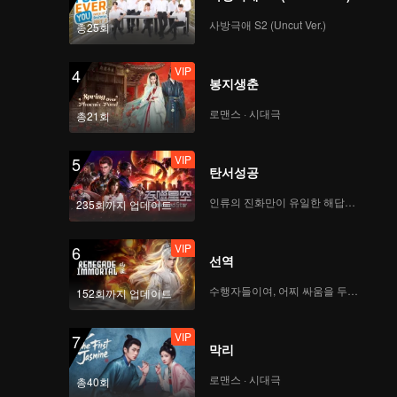
Hard To Say(Moving
Ver.)
사방극애 S2 (Uncut Ver.)
총25회
VIP
4
봉지생춘
VIP
Attention(Moving
Ver.)
로맨스 · 시대극
총21회
VIP
5
탄서성공
VIP
Still Monster(Moving
Ver.)
인류의 진화만이 유일한 해답이다
235회까지 업데이트
VIP
6
선역
VIP
Under The Moon
Road(Moving Ver.)
수행자들이여, 어찌 싸움을 두려워하랴
152회까지 업데이트
VIP
7
막리
VIP
Super(Moving Ver.)
로맨스 · 시대극
총40회