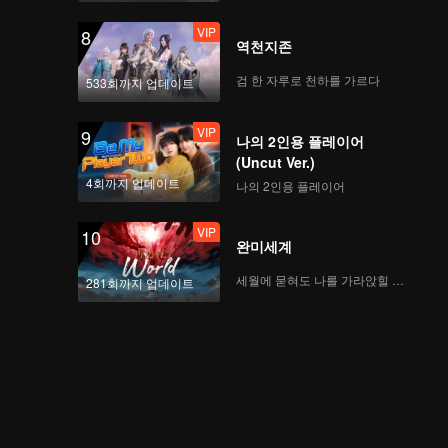
VIP
8
역천지존
VIP
True Love(Moving
Ver.)
검 한 자루로 천하를 가르다
533회까지 업데이트
VIP
9
나의 2인용 플레이어
VIP
Firework(Moving Ver.)
(Uncut Ver.)
4회까지 업데이트
나의 2인용 플레이어
VIP
10
완미세계
VIP
Mic Drop(Still Ver.)
세월에 묻혀도 나를 가라앉힐 수 없어
281회까지 업데이트
VIP
Crush(Still Ver.)
VIP