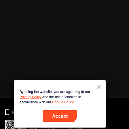
By using the website, you are agreeing to our
Privacy Policy
and the use of cookies in
accordance with our
Cookie Policy.
Phone
Accept
앱을 다운로드하려면 QR 코드