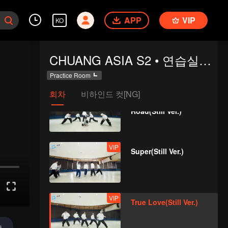
APP
VIP
KO
VIP
Still Monster(Still Ver.)
CHUANG ASIA S2 • 연습실에 오신 걸 환영해요
Practice Room
회차
비하인드 컷[NG]
VIP
Under The Moon
Road(Still Ver.)
VIP
Super(Still Ver.)
VIP
True Love(Still Ver.)
송