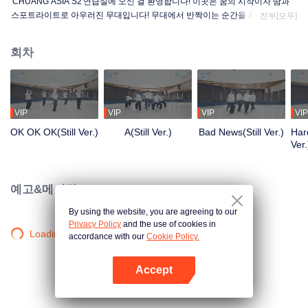
'CHUANG ASIA S2'연습실에 오신 걸 환영합니다! 이곳은 꿈의 시작이자 땀과
스포트라이트로 아우러진 무대입니다! 무대에서 반짝이는 순간을 위해 밤낮을
전부[모두]
가리지 않고 몸에 익힐 때까지 최선을 다해 연습하는 연습생들! 조금씩 성장해
나가는 그들의 연습실 이야기가 궁금한가요?
회차
VIP
VIP
VIP
VIP
OK OK OK(Still Ver.)
A(Still Ver.)
Bad News(Still Ver.)
Hard
Ver.
예고&메이킹
By using the website, you are agreeing to our
Privacy Policy
and the use of cookies in
Loading…
accordance with our
Cookie Policy.
Accept
앱 열기