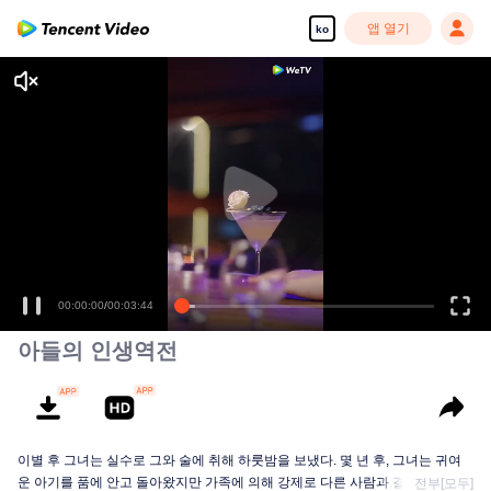
앱 열기
ko
00:00:00
/
00:03:44
아들의 인생역전
이별 후 그녀는 실수로 그와 술에 취해 하룻밤을 보냈다. 몇 년 후, 그녀는 귀여
운 아기를 품에 안고 돌아왔지만 가족에 의해 강제로 다른 사람과 결혼하게 되
전부[모두]