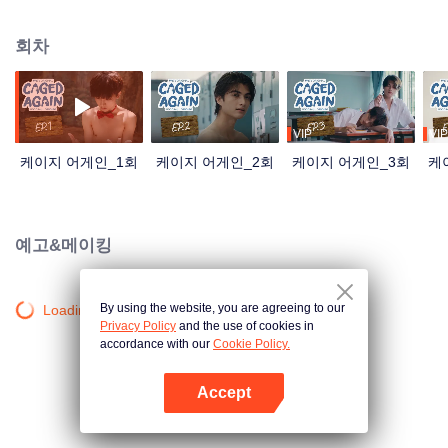
로 된 썬을 만나 함께 학교에서 탈출하자고 한다. 하지만 썬은 포식자로서 주니
어를 가까이할 때마다 원초적인 본능이 깨어나는데… 썬은 자신의 본능에 맞서
회차
싸울 것인가 아니면 욕망에 삼켜질 것인가?
VIP
VIP
케이지 어게인_1회
케이지 어게인_2회
케이지 어게인_3회
케
예고&메이킹
By using the website, you are agreeing to our
Loading…
Privacy Policy
and the use of cookies in
accordance with our
Cookie Policy.
Accept
앱 열기