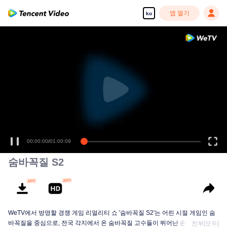
앱 열기
ko
00:00:00
/
01:00:09
숨바꼭질 S2
WeTV에서 방영할 경쟁 게임 리얼리티 쇼 '숨바꼭질 S2'는 어린 시절 게임인 숨
바꼭질을 중심으로, 전국 각지에서 온 숨바꼭질 고수들이 뛰어난 손재주, 놀라
전부[모두]