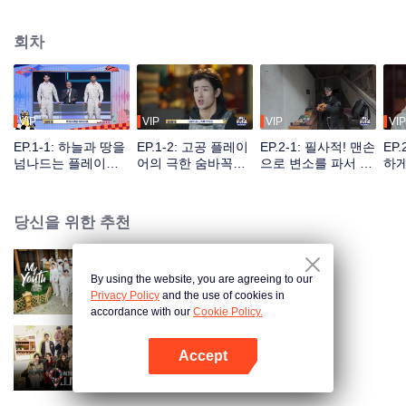
운 신체 능력, 그리고 탁월한 두뇌를 발휘하여 갖은 방법으로 여러 사냥꾼 팀의
대대적인 수색을 피하는 프로그램이다.
회차
VIP
VIP
VIP
VIP
EP.1-1: 하늘과 땅을
EP.1-2: 고공 플레이
EP.2-1: 필사적! 맨손
EP
넘나드는 플레이어
어의 극한 숨바꼭질,
으로 변소를 파서 숨
하게
들, 숨바꼭질 시작
장신둥 멘붕
다니
이어
당신을 위한 추천
By using the website, you are agreeing to our
My Youth
Privacy Policy
and the use of cookies in
accordance with our
Cookie Policy.
Accept
원더랜드 주니어 S4
앱 열기