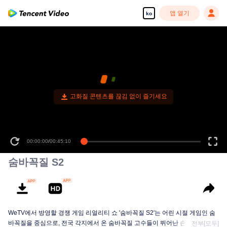
앱 열기
ko
00:00:00
/
00:45:10
숨바꼭질 S2
WeTV에서 방영할 경쟁 게임 리얼리티 쇼 '숨바꼭질 S2'는 어린 시절 게임인 숨
바꼭질을 중심으로, 전국 각지에서 온 숨바꼭질 고수들이 뛰어난 손재주, 놀라
전부[모두]