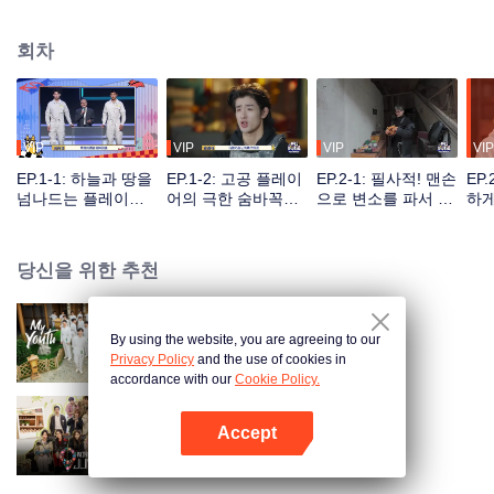
운 신체 능력, 그리고 탁월한 두뇌를 발휘하여 갖은 방법으로 여러 사냥꾼 팀의
대대적인 수색을 피하는 프로그램이다.
회차
VIP
VIP
VIP
VIP
EP.1-1: 하늘과 땅을
EP.1-2: 고공 플레이
EP.2-1: 필사적! 맨손
EP
넘나드는 플레이어
어의 극한 숨바꼭질,
으로 변소를 파서 숨
하게
들, 숨바꼭질 시작
장신둥 멘붕
다니
이어
당신을 위한 추천
By using the website, you are agreeing to our
My Youth
Privacy Policy
and the use of cookies in
accordance with our
Cookie Policy.
Accept
원더랜드 주니어 S4
앱 열기