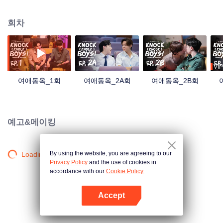
반면 Tharn은 전설적인 완벽한 룸메이트인데 게이다! Type와 Tharn 사이에는
이로 인해 웃기지만 웃지 못하는 이야기가 펼쳐진다. Type가 게이를 싫어하게
회차
된 이유는 무엇일까? Tharn과 Type의 관계는 어떻게 발전할까?
VIP
여애동옥_1회
여애동옥_2A회
여애동옥_2B회
예고&메이킹
By using the website, you are agreeing to our
Loading…
Privacy Policy
and the use of cookies in
accordance with our
Cookie Policy.
Accept
앱 열기