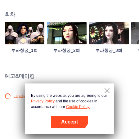
투자가 되었다. 그러나 12살 되던 해, 그는 갑자기 수련 능력을 잃었다. 그는 가
문의 냉대와 주변 사람들의 무시를 받았으며 심지어 약혼녀에게 파혼을 당하였
회차
다...온갖 시련이 찾아왔다. 바로 그가 절망에 빠질 때, 한 가닥의 영혼이 그의 손
에 있는 반지에서 나타났고 새로운 문을 열어주었다.
투파창궁_1회
투파창궁_2회
투파창궁_3회
예고&메이킹
By using the website, you are agreeing to our
Loading…
Privacy Policy
and the use of cookies in
accordance with our
Cookie Policy.
Accept
앱 열기