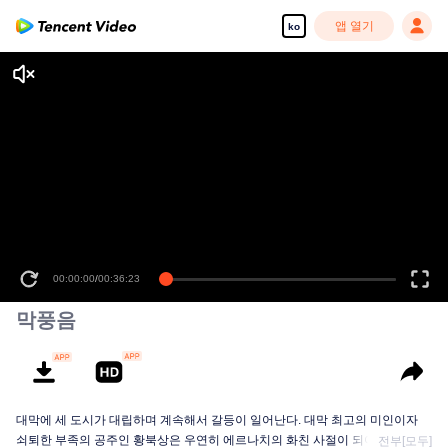
앱 열기
ko
00:00:00
/
00:36:23
막풍음
대막에 세 도시가 대립하며 계속해서 갈등이 일어난다. 대막 최고의 미인이자
쇠퇴한 부족의 공주인 황북상은 우연히 에르나치의 화친 사절이 되어 운패성으
전부[모두]