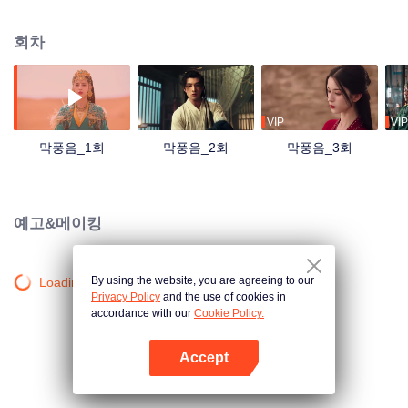
로 향한다. 그 과정에서 대막의 세 남자와 얽히게 되었는데 반골 흑연화와 대막
세 남자는 다투기 시작한다. 황북상은 운명을 받아들이지 않고, 위험천만한 대
회차
막에 발을 디뎌 북부 변경의 영주 곽경운과 서로 사랑에 빠진다. 아름다운 여인
은 현실과 환상이 교차하는 위기 속에서 대막을 뒤흔들며 폭풍을 일으킨다.
VIP
VIP
막풍음_1회
막풍음_2회
막풍음_3회
예고&메이킹
By using the website, you are agreeing to our
Loading…
Privacy Policy
and the use of cookies in
accordance with our
Cookie Policy.
Accept
앱 열기