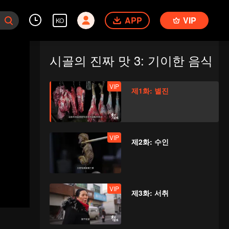
APP
VIP
KO
시골의 진짜 맛 3: 기이한 음식
VIP
제1화: 별진
VIP
제2화: 수인
VIP
제3화: 서취