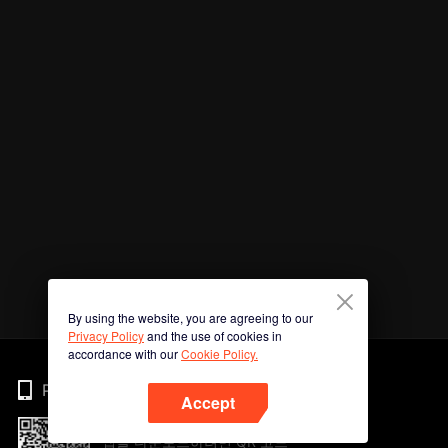
By using the website, you are agreeing to our
Privacy Policy
and the use of cookies in
accordance with our
Cookie Policy.
Phone
Accept
앱을 다운로드하려면 QR 코드