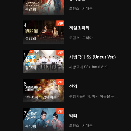
로맨스 · 시대극
총21회
VIP
VIP
제9화: 두향
4
저일초과화
로맨스 · 드라마
총33회
VIP
VIP
제10화: 환효
5
사방극애 S2 (Uncut Ver.)
사방극애 S2 (Uncut Ver.)
총25회
VIP
VIP
제11화: 가연
6
선역
수행자들이여, 어찌 싸움을 두려워하랴
152회까지 업데이트
VIP
VIP
제12화: 취상
7
막리
로맨스 · 시대극
총40회