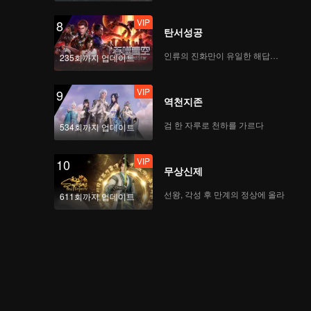
VIP
8
탄서성공
인류의 진화만이 유일한 해답이다
235회까지 업데이트
VIP
9
역천지존
검 한 자루로 천하를 가르다
534회까지 업데이트
VIP
10
무상신제
선왕, 각성 후 만계의 정상에 올라
611회까지 업데이트