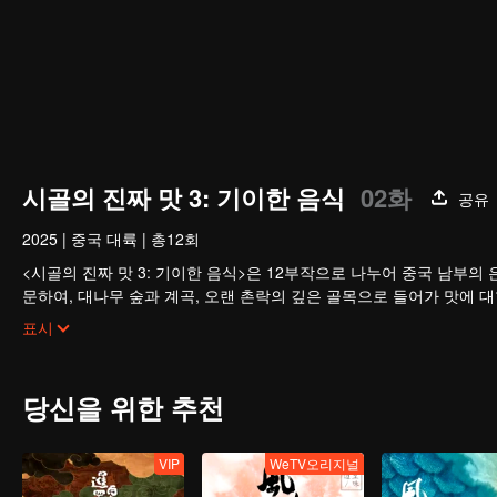
시골의 진짜 맛 3: 기이한 음식
02화
공유
2025
|
중국 대륙
|
총12회
<시골의 진짜 맛 3: 기이한 음식>은 12부작으로 나누어 중국 남부의 은
문하여, 대나무 숲과 계곡, 오랜 촌락의 깊은 골목으로 들어가 맛에 대
화가 얽힌 미각의 비밀을 밝혀냅니다.
표시
당신을 위한 추천
VIP
WeTV오리지널