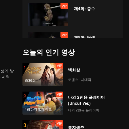
VIP
제4화: 충수
VIP
제5화: 단생
오늘의 인기 영상
VIP
VIP
제6화: 혈기
1
백화살
 성에 방
 지역 문
로맨스 · 시대극
총36회
VIP
VIP
제7화: 방물
2
나의 2인용 플레이어
(Uncut Ver.)
4회까지 업데이트
나의 2인용 플레이어
VIP
VIP
제8화: 간후
3
봉지생춘