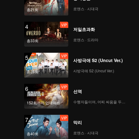
로맨스 · 시대극
총21회
VIP
4
저일초과화
로맨스 · 드라마
총33회
VIP
5
사방극애 S2 (Uncut Ver.)
사방극애 S2 (Uncut Ver.)
총25회
VIP
6
선역
수행자들이여, 어찌 싸움을 두려워하랴
152회까지 업데이트
VIP
7
막리
로맨스 · 시대극
총40회