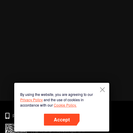
By using the website, you are agreeing to our
Privacy Policy
and the use of cookies in
accordance with our
Cookie Policy.
Phone
Accept
앱을 다운로드하려면 QR 코드