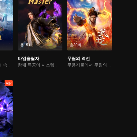
총15회
총30회
타임슬립자
무림의 역전
기이한 만남, 역경 속에서 다시 살아난 소년
왕패 특공이 시스템을 넘어 구황을 누빈다
무용지물에서 무림의 고수로
VIP