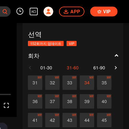
APP
VIP
KO
선역
152회까지 업데이트
VIP
회차
01-30
31-60
61-90
91-1
VIP
VIP
VIP
VIP
VIP
31
32
33
34
35
VIP
VIP
VIP
VIP
VIP
36
37
38
39
40
VIP
VIP
VIP
VIP
VIP
41
42
43
44
45