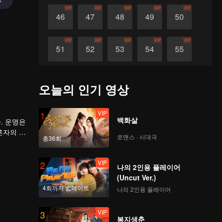
VIP
VIP
VIP
VIP
VIP
46
47
48
49
50
VIP
VIP
VIP
VIP
VIP
51
52
53
54
55
VIP
VIP
VIP
VIP
VIP
56
57
58
59
60
오늘의 인기 영상
VIP
1
백화살
. 운명은
혼자의 힘
로맨스 · 시대극
총36회
VIP
2
나의 2인용 플레이어
(Uncut Ver.)
4회까지 업데이트
나의 2인용 플레이어
VIP
3
봉지생춘