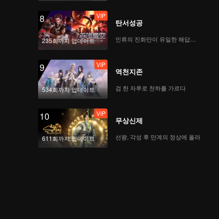
VIP
8
탄서성공
인류의 진화만이 유일한 해답이다
235회까지 업데이트
VIP
9
역천지존
검 한 자루로 천하를 가르다
534회까지 업데이트
VIP
10
무상신제
선왕, 각성 후 만계의 정상에 올라
611회까지 업데이트