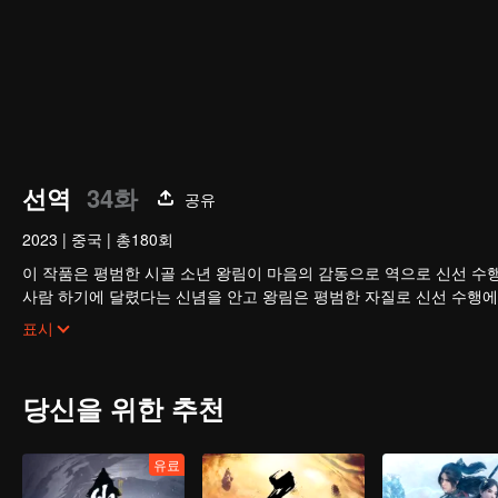
선역
34화
공유
2023
|
중국
|
총180회
이 작품은 평범한 시골 소년 왕림이 마음의 감동으로 역으로 신선 수
사람 하기에 달렸다는 신념을 안고 왕림은 평범한 자질로 신선 수행에
으로 수진계에 이름을 날린다.
표시
당신을 위한 추천
유료