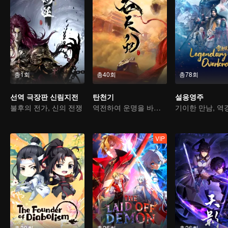
총1회
총40회
총78회
선역 극장판 신림지전
탄천기
설응영주
불후의 전가, 신의 전쟁
역전하여 운명을 바꾸다, 서유기를 소재로 한 고전 선협물
VIP
총30회
총26회
총26회