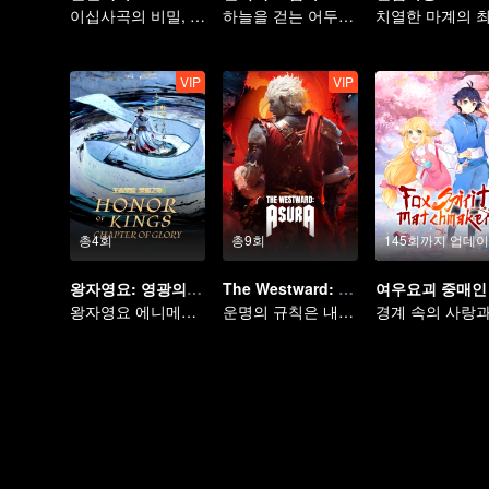
이십사곡의 비밀, 촉지에서 옛 친구를 만나다
하늘을 걷는 어두운 그림자, 혼을 불태워 마음을 지키다
VIP
VIP
총4회
총9회
145회까지 업데
왕자영요: 영광의 장 부서진 달의 편
The Westward: Asura
여우요괴 중매인
왕자영요 에니메이션 첫부작
운명의 규칙은 내가 깬다!