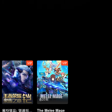
VIP
VIP
총4회
총20회
왕자영요: 영광의 장 운명의 편
The Melee Mage