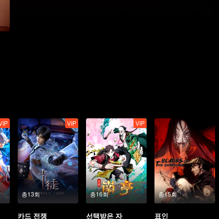
VIP
VIP
VIP
총13회
총16회
총15회
카드 전쟁
선택받은 자
표인