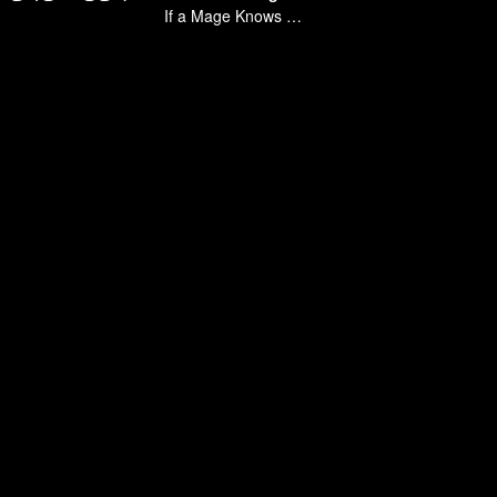
If a Mage Knows Kung Fu, No One Can Stop Him