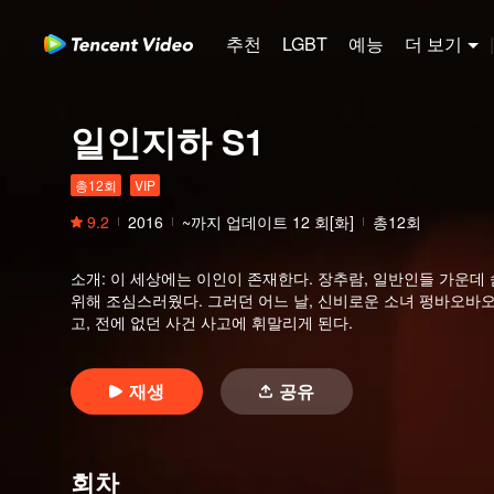
추천
LGBT
예능
더 보기
|
일인지하 S1
총12회
VIP
9.2
2016
~까지 업데이트
12
회[화]
총12회
소개
:
이 세상에는 이인이 존재한다. 장추람, 일반인들 가운데 
위해 조심스러웠다. 그러던 어느 날, 신비로운 소녀 펑바오바오
고, 전에 없던 사건 사고에 휘말리게 된다.
재생
공유
회차