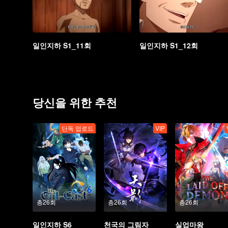
일인지하 S1_11회
일인지하 S1_12회
당신을 위한 추천
단독 업로드
VIP
총26회
총26회
총26회
일인지하 S6
천국의 그림자
실업마왕