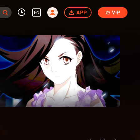
APP
VIP
KO
1
/
1