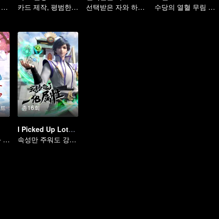
치열한 마계의 최강 마왕
카드 제작, 평범한 사람에서 영웅으로
선택받은 자와 하늘을 여는 자, 지금 싸운다
수당의 열혈 무림 재현
이트
총16회
I Picked Up Lots of Attributes
경계 속의 사랑과 증오
속성만 주워도 강해지는 수련의 세계