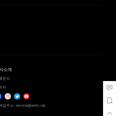
사소개
휴문의
락처
일주소: service@wetv.vip