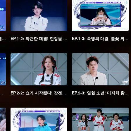
EP.1-1: 협곡 지인들 모임! 옌예인팀 집결 완료
EP.1-2: 화끈한 대결! 현장을 발칵 뒤집어 놓은 시대소년단
EP.1-3: 숙명의 대결, 불꽃 튀기는 단체전 일촉즉발
외나무다리에서 만난다'? 황밍하오, 저우커위 경기장에서 재회
EP.2-2: 쇼가 시작됐다! 장전위안, 옌하오상 폭소 만발 눈썹 댄스
EP.2-3: 열혈 소년! 마자치 황밍하오 협곡의 대결