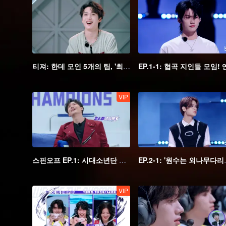
티져: 한데 모인 5개의 팀, '최강팀'은 누가 차지할까?
VIP
스핀오프 EP.1: 시대소년단 케미 테스트, 양차오웨 우이 '케이크' 일화 설명
EP.2-1: '원수는 
VIP