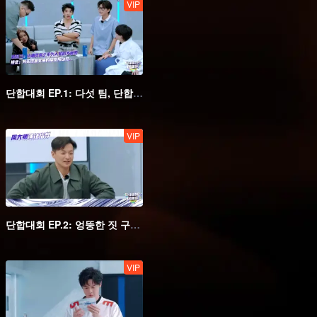
VIP
단합대회 EP.1: 다섯 팀, 단합대회 모드 돌입
VIP
단합대회 EP.2: 엉뚱한 짓 구경! 황밍하오 물뱀 때리기 시전
VIP