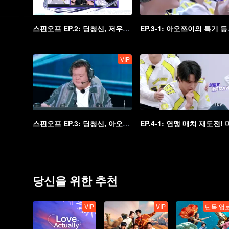
스핀오프 EP.2: 딩청신, 저우커위 빨갛게 타오른 얼굴, 황밍하오의 '썰렁한' 마술쇼!
EP.3-1
VIP
스핀오프 EP.3: 딩청신, 아오쯔이 케미 돋는 팀플, 협곡을 놀라게 한 토크쇼 팀!
당신을 위한 추천
VIP
VIP
단독 업