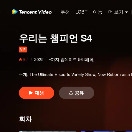
추천
LGBT
예능
더 보기
|
우리는 챔피언 S4
VIP
9.1
2025
~까지 업데이트
56
회[화]
소개
:
The Ultimate E-sports Variety Show, Now Reborn as a
재생
공유
회차