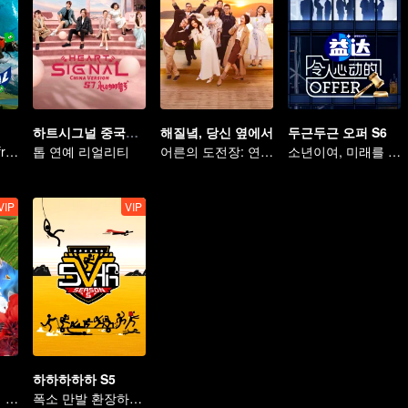
하트시그널 중국판 시즌 7
해질녘, 당신 옆에서
두근두근 오퍼 S6
Shen Teng and friends' happy outing
톱 연예 리얼리티
어른의 도전장: 연애 예능에 떨어진 그들
소년이여, 미래를 기대하라
VIP
VIP
하하하하하 S5
도화골 북동부 팀 빌딩 여행
폭소 만발 환장하는 여행