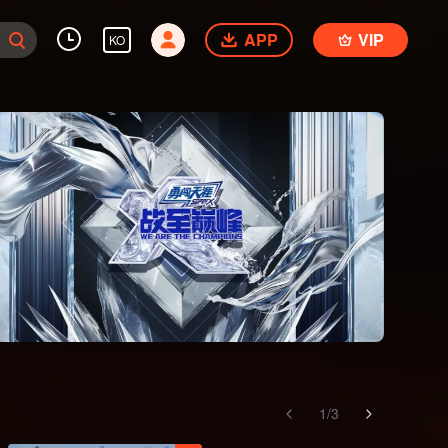
APP
VIP
KO
1
/
3