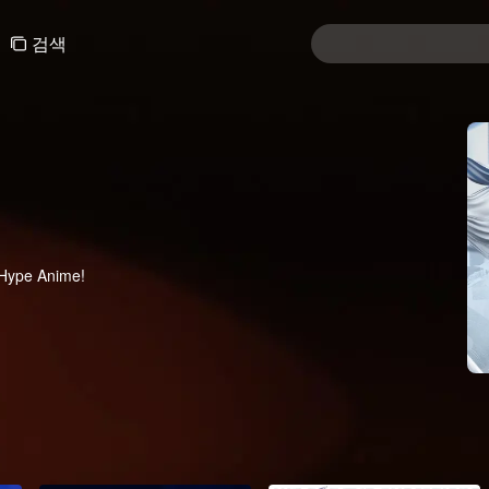
검색
 Hype Anime!