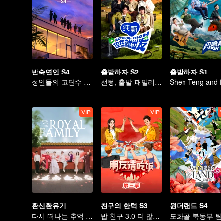
반숙연인 S4
출발하자 S2
출발하자 S1
성인들의 고단수 밀당
선텅, 출발 패밀리와 함께 충만한 에너지로 복귀
VIP
VIP
환신환유기
친구의 한턱 S3
원더랜드 S4
다시 떠나는 추억 여행
밥 친구 3.0 더 많은 미식이 찾아옵니다