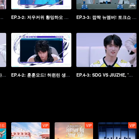
: 아오쯔이의 특기 등판, 깜놀한 시대소년단
EP.3-2: 저우커위 황밍하오 팀플로 프로 선수를 '폭격'?
EP.3-3: 깜짝 뉴멤버! 토크쇼 배우 왕자협곡 입성
EP.4-1: 연맹 매치 재도전! 마오더우, 멍촨 맞아서 고통 마스크
EP.4-2: 훈훈모드! 허쥔린 생일 챙겨주는 시대소년단
EP.4-3: SDG VS JIUZHE, '판매왕'으로 변신한 황밍하오!
로드
VIP
VIP
VIP