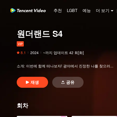
추천
LGBT
예능
더 보기
|
원더랜드 S4
VIP
8.1
2024
~까지 업데이트
42
회[화]
소개
:
이번에 함께 떠나보자! 광야에서 진정한 나를 찾으러...
재생
공유
회차