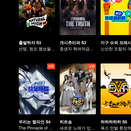
출발하자 S3
개시추리파 S3
지구 슈퍼 프레
선텅, 원조 멤보들과 함께 컴백
중생지 혁려막금우 추리시에서의 재회!
VIP
VIP
우리는 챔피언 S4
히트송
하하하하하 S5
The Pinnacle of E-sports Variety Shows
새로운 노래가 있어야 산다