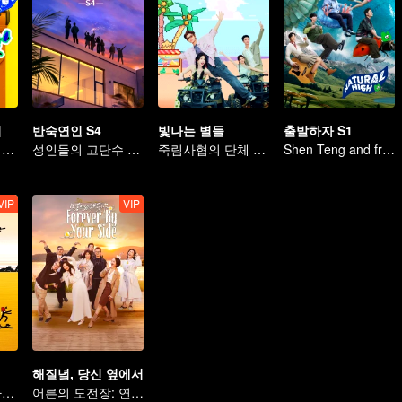
시
반숙연인 S4
빛나는 별들
출발하자 S1
신선한 조합의 여행 메이트, 초고속 여행단 결성
성인들의 고단수 밀당
죽림사협의 단체 예능
Shen Teng and friends' happy outing
VIP
VIP
해질녘, 당신 옆에서
폭소 만발 환장하는 여행
어른의 도전장: 연애 예능에 떨어진 그들