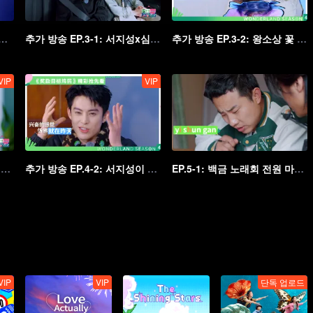
 맹자의와 왕성월 투자설명회 참석, 왕혁제의 외침
추가 방송 EP.3-1: 서지성x심월 듀엣 개그
추가 방송 EP.3-2: 왕소상 꽃 손 댄스 명장면 재현
VIP
VIP
추가 방송 EP.4-1: 맹자의가 서지성 '카베동'?
추가 방송 EP.4-2: 서지성이 왕성월 코스해 당구 치기
EP.5-1: 백금 노래회 전원 마음껏 노래, 송단단의 연기 폭발
VIP
VIP
단독 업로드