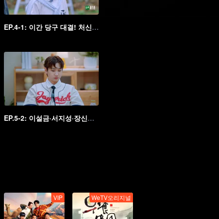
EP.4-1: 이간 당구 대결! 처신하기가 쉽지 않네
EP.5-2: 이설금·서지성·장신성, 진흙탕의 연동
VIP
WeTV오리지널