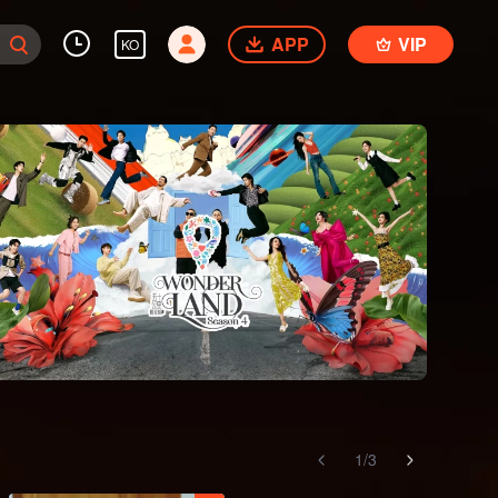
APP
VIP
KO
1
/
3