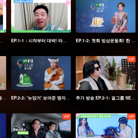
 지역! 어색한 첫 만맘
EP.1-1：시작부터 대박! 타오화우 신구 주민의 파트너 선택
EP.1-2: 첫회 빙상운동회! 한 덩어리가 된 멤버
VIP
EP.2-1: 650 라디오 해체? 왕학체x이설금의 뮤지컬 쇼
EP.2-2: '뉴양거' 보여준 맹자의x걸그룹 댄스와 노래를 보여준 심월
추가 방송 EP.2-1: 걸그룹 SEA 떴다! 샤오라쟈오를 응원하는 왕학체
VIP
VIP