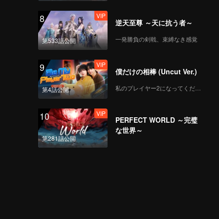
VIP
8
逆天至尊 ～天に抗う者～
一発勝負の剣戟、束縛なき感覚
第533話公開
VIP
9
僕だけの相棒 (Uncut Ver.)
私のプレイヤー2になってください
第4話公開
VIP
10
PERFECT WORLD ～完璧
な世界～
第281話公開