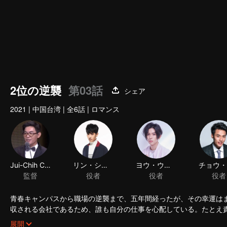
2位の逆襲
第03話
シェア
2021
|
中国台湾
|
全6話
|
ロマンス
Jui-Chih Chiang
リン・シコウ
監督
役者
青春キャンパスから職場の逆襲まで、五年間経ったが、その幸運は
収される会社であるため、誰も自分の仕事を心配している。たとえ
と保証できない。さらに整合に派遣されている担当者は人を殺して
シュウ・ショイツは怒り目で、気楽ようなコウ・シトクに睨んでい
展開