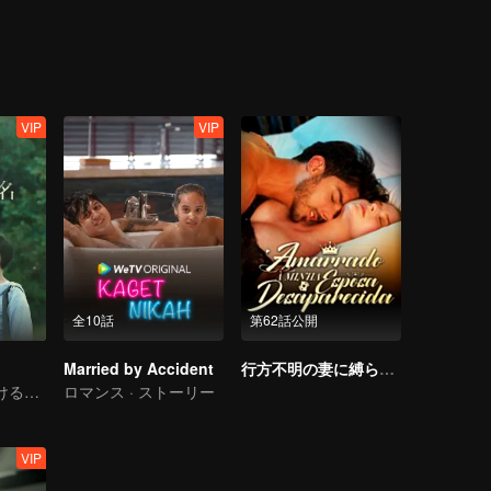
、別れると決めた。五年後、二人は意外に出会えて、シュウ・ショイツ
の第二位は逆襲を決定して、学業で勝てないかもしれないが、仕事上で
VIP
VIP
全10話
第62話公開
Married by Accident
行方不明の妻に縛られて
同じ人に負け続けるってどんな気持ちなのか？
ロマンス · ストーリー
VIP