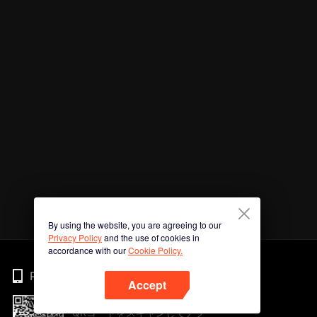
By using the website, you are agreeing to our
Privacy Policy
and the use of cookies in
accordance with our
Cookie Policy.
Phone
Accept
QRコードをスキャンしてアプ