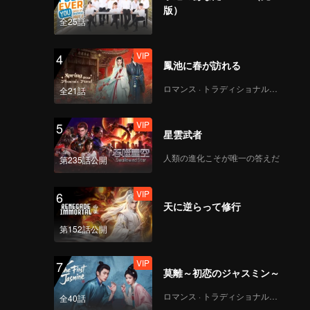
は買収側
版）
は、彼に
全25話
VIP
4
鳳池に春が訪れる
ロマンス · トラディショナル・コスチューム
全21話
VIP
5
星雲武者
人類の進化こそが唯一の答えだ
第235話公開
VIP
6
天に逆らって修行
第152話公開
VIP
7
莫離～初恋のジャスミン～
ロマンス · トラディショナル・コスチューム
全40話