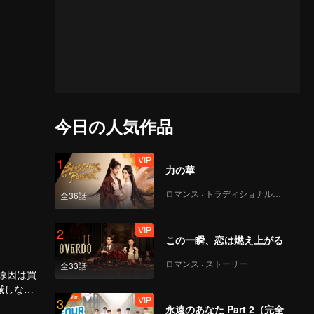
今日の人気作品
VIP
1
力の華
ロマンス · トラディショナル・コスチューム
全36話
VIP
2
この一瞬、恋は燃え上がる
ロマンス · ストーリー
全33話
原因は買
減しない
VIP
3
なる。
い時の軽
永遠のあなた Part 2（完全