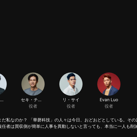
まだ私なのか？ 「華磬科技」の人々は今日、おどおどとしている。その
責任者は買収側が簡単に人事を異動しないと言っても、本当に一人も削
もまばたきもしないような冷酷な人だと聞いて、もっと心配することに
て、五年の間に、二人の男の子が男に成長した。シュウ・ショイツは若