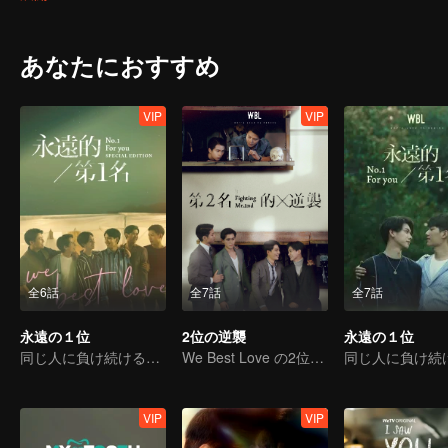
はずみの感情を十分に認識できて、负けず嫌いな彼は気がないなら
の会社の代表となっている。良心がなく悪意に捨てられて、いつも
買収側の誇りというものを教える！
あなたにおすすめ
VIP
VIP
全6話
全7話
全7話
永遠の１位
2位の逆襲
永遠の１位
同じ人に負け続けるってどんな気持ちなのか？
We Best Love の2位の逆襲
VIP
VIP