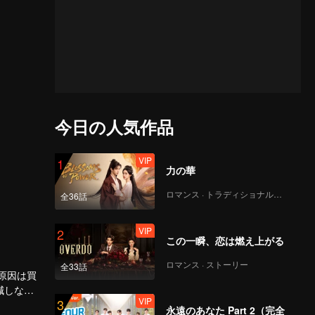
今日の人気作品
VIP
1
力の華
ロマンス · トラディショナル・コスチューム
全36話
VIP
2
この一瞬、恋は燃え上がる
ロマンス · ストーリー
全33話
原因は買
減しない
VIP
3
なる。
い時の軽
永遠のあなた Part 2（完全