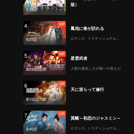
は買収側
版）
は、彼に
全25話
VIP
4
鳳池に春が訪れる
ロマンス · トラディショナル・コスチューム
全21話
VIP
5
星雲武者
人類の進化こそが唯一の答えだ
第235話公開
VIP
6
天に逆らって修行
第152話公開
VIP
7
莫離～初恋のジャスミン～
ロマンス · トラディショナル・コスチューム
全40話