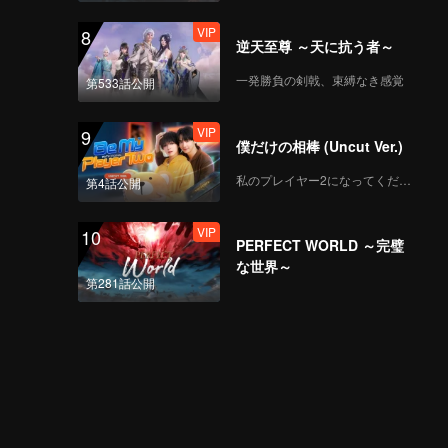
VIP
8
逆天至尊 ～天に抗う者～
一発勝負の剣戟、束縛なき感覚
第533話公開
VIP
9
僕だけの相棒 (Uncut Ver.)
私のプレイヤー2になってください
第4話公開
VIP
10
PERFECT WORLD ～完璧
な世界～
第281話公開