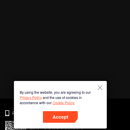
By using the website, you are agreeing to our
Privacy Policy
and the use of cookies in
accordance with our
Cookie Policy.
Phone
Accept
QRコードをスキャンしてアプ