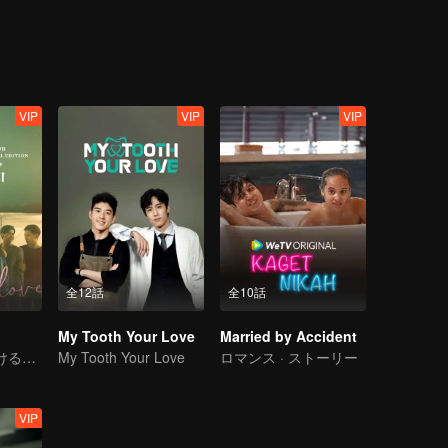
、別れると決めた。五年後、二人は意外に出会えて、シュウ・ショイツ
の第二位は逆襲を決定して、学業で勝てないかもしれないが、仕事上で
VIP
VIP
VIP
全12話
全10話
My Tooth Your Love
Married by Accident
同じ人に負け続けるってどんな気持ちなのか？
My Tooth Your Love
ロマンス · ストーリー
VIP