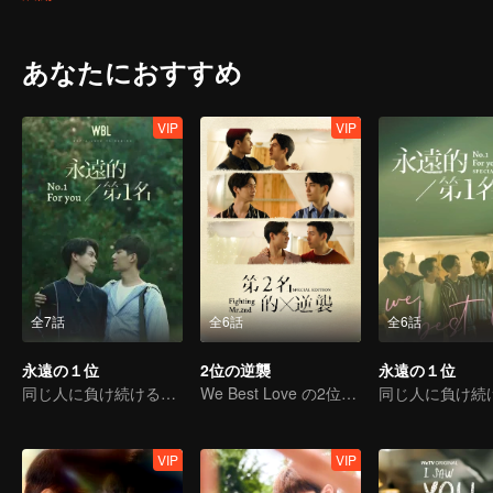
はずみの感情を十分に認識できて、负けず嫌いな彼は気がないなら
の会社の代表となっている。良心がなく悪意に捨てられて、いつも
買収側の誇りというものを教える！
あなたにおすすめ
VIP
VIP
全7話
全6話
全6話
永遠の１位
2位の逆襲
永遠の１位
同じ人に負け続けるってどんな気持ちなのか？
We Best Love の2位の逆襲
VIP
VIP