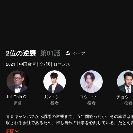
2位の逆襲
第01話
シェア
2021
|
中国台湾
|
全7話
|
ロマンス
Jui-Chih Chiang
リン・シコウ
ヨウ・ウトウ
監督
役者
役者
青春キャンパスから職場の逆襲まで、五年間経ったが、その幸運は
収される会社であるため、誰も自分の仕事を心配している。たとえ
と保証できない。さらに整合に派遣されている担当者は人を殺して
シュウ・ショイツは怒り目で、気楽ようなコウ・シトクに睨んでい
展開