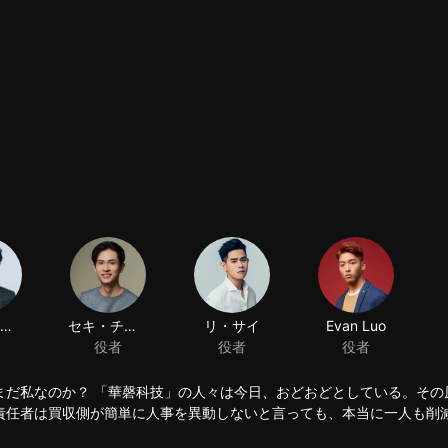
まだ私なのか？ 「華磬科技」の人々は今日、おどおどとしている。その
責任者は買収側が簡単に人事を異動しないと言っても、本当に一人も削
もまばたきもしないような冷酷な人だと聞いて、もっと心配することに
て、五年の間に、二人の男の子が男に成長した。シュウ・ショイツは若