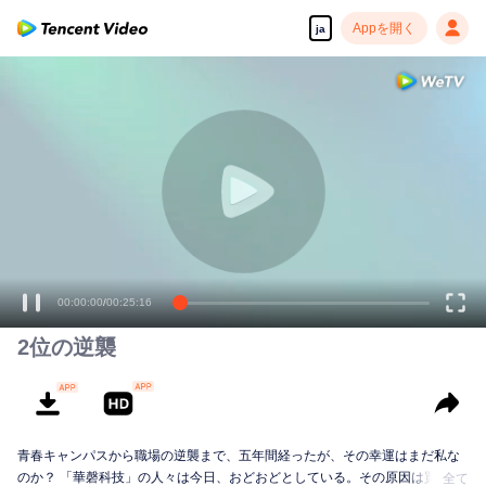
Appを開く
ja
00:00:00
/
00:25:16
2位の逆襲
青春キャンパスから職場の逆襲まで、五年間経ったが、その幸運はまだ私な
のか？ 「華磬科技」の人々は今日、おどおどとしている。その原因は買収さ
全て