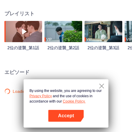
れる会社であるため、誰も自分の仕事を心配している。たとえ責任者は買収
側が簡単に人事を異動しないと言っても、本当に一人も削減しないと保証で
プレイリスト
きない。さらに整合に派遣されている担当者は人を殺してもまばたきもしな
いような冷酷な人だと聞いて、もっと心配することになる。 シュウ・ショイ
ツは怒り目で、気楽ようなコウ・シトクに睨んでいて、五年の間に、二人の
男の子が男に成長した。シュウ・ショイツは若い時の軽はずみの感情を十分
に認識できて、负けず嫌いな彼は気がないなら、別れると決めた。五年後、
VIP
VIP
VIP
二人は意外に出会えて、シュウ・ショイツは買収側の会社の代表となってい
2位の逆襲_第1話
2位の逆襲_第2話
2位の逆襲_第3話
2
る。良心がなく悪意に捨てられて、いつもの第二位は逆襲を決定して、学業
で勝てないかもしれないが、仕事上では、彼に買収側の誇りというものを教
える！
エピソード
By using the website, you are agreeing to our
Loading…
Privacy Policy
and the use of cookies in
accordance with our
Cookie Policy.
Accept
Appを開く