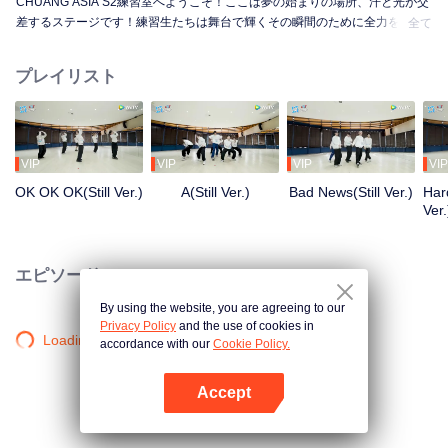
CHUANG ASIA S2練習室へようこそ！ここは夢の始まりの場所、汗と光が交
差するステージです！練習生たちは舞台で輝くその瞬間のために全力を尽く
全て
しています。朝から夜まで、未熟から熟練へ、一歩一歩が成長への道のり。
彼らの練習室での物語を知りたくはありませんか？
プレイリスト
VIP
VIP
VIP
VIP
OK OK OK(Still Ver.)
A(Still Ver.)
Bad News(Still Ver.)
Hard
Ver.
エピソード
By using the website, you are agreeing to our
Privacy Policy
and the use of cookies in
Loading…
accordance with our
Cookie Policy.
Accept
Appを開く