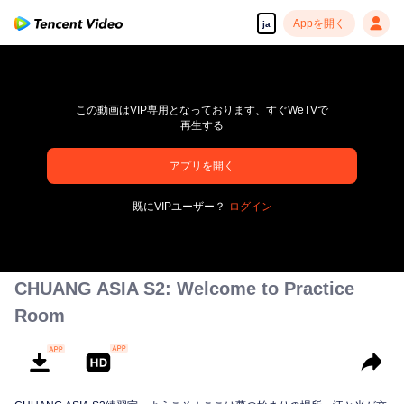
Appを開く
ja
この動画はVIP専用となっております、すぐWeTVで
再生する
アプリを開く
pay limit
既にVIPユーザー？
ログイン
エラーコード: 70013083.-1-1bd46e44361b60af89c2f004ec997cfb
00:00:00
/
00:00:00
CHUANG ASIA S2: Welcome to Practice
Room