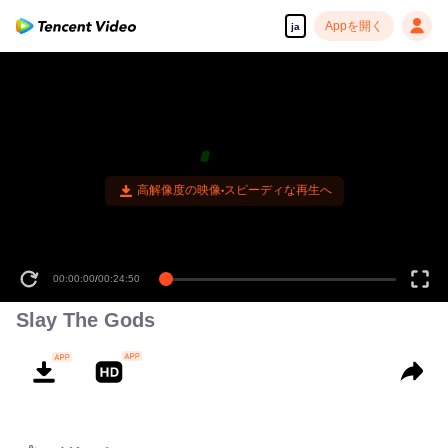
Appを開く
ja
高解像度の映像•スピーディな再生へ
00:00:00
/
00:24:50
Slay The Gods