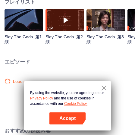
プレイリスト
VIP
VIP
VIP
Slay The Gods_第1
Slay The Gods_第2
Slay The Gods_第3
Sla
話
話
話
話
エピソード
Loading…
By using the website, you are agreeing to our
Privacy Policy
and the use of cookies in
accordance with our
Cookie Policy.
Accept
Appを開く
おすすめの視聴内容