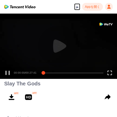
Appを開く
ja
00:00:00
/
00:27:41
Slay The Gods