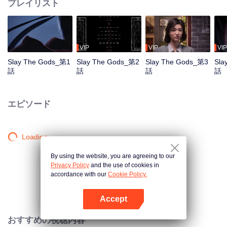
プレイリスト
VIP
VIP
VIP
Slay The Gods_第1
Slay The Gods_第2
Slay The Gods_第3
Sla
話
話
話
話
エピソード
Loading…
By using the website, you are agreeing to our
Privacy Policy
and the use of cookies in
accordance with our
Cookie Policy.
Accept
Appを開く
おすすめの視聴内容