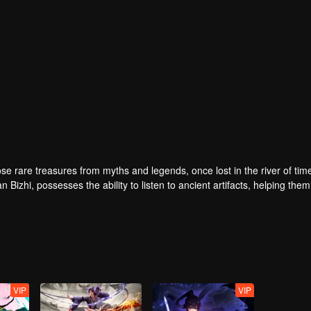
ose rare treasures from myths and legends, once lost in the river of tim
zhi, possesses the ability to listen to ancient artifacts, helping them
ds a warm-hearted doctor, Su Beilu, and they become close friends. Only
.
VIP
VIP