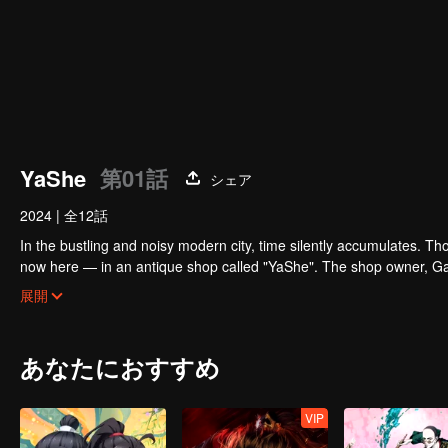
YaShe
第01話
シェア
2024
|
全12話
In the bustling and noisy modern city, time silently accumulates. Th
now here — in an antique shop called "YaShe". The shop owner, Gan Bi
their destined owners and fulfill their long-held wishes. He befrien
展開
owner knows that the doctor also harbors something extraordinary..
あなたにおすすめ
VIP