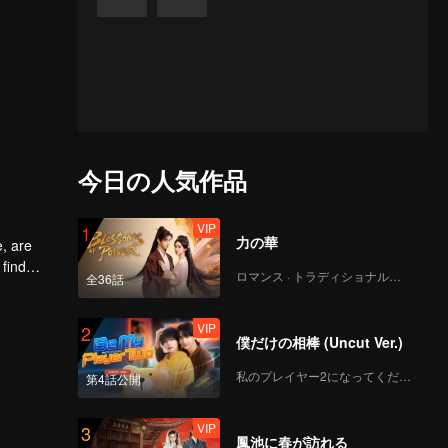
今日の人気作品
VIP
1
力の華
e, are
 find
ロマンス · トラディショナル・コスチューム
全36話
 the
VIP
2
僕だけの相棒 (Uncut Ver.)
私のプレイヤー2になってください
第4話公開
VIP
3
鳳池に春が訪れる