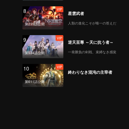
VIP
8
星雲武者
人類の進化こそが唯一の答えだ
第235話公開
VIP
9
逆天至尊 ～天に抗う者～
一発勝負の剣戟、束縛なき感覚
第534話公開
VIP
10
終わりなき混沌の主宰者
第611話公開