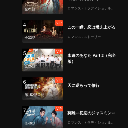
ロマンス · トラディショナル・コスチューム
全21話
VIP
4
この一瞬、恋は燃え上がる
ロマンス · ストーリー
全33話
VIP
5
永遠のあなた Part 2（完全
版）
全25話
VIP
6
天に逆らって修行
第152話公開
VIP
7
莫離～初恋のジャスミン～
ロマンス · トラディショナル・コスチューム
全40話