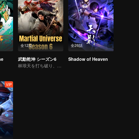
全12話
全26話
ne
武動乾坤 シーズン6
Shadow of Heaven
林琅天を打ち破り、頂点に立つ。
VIP