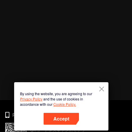
By using the website, you are agreeing to our
Privacy Policy
and the use of cookies in
accordance with our
Cookie Policy.
Phone
Accept
QRコードをスキャンしてアプ