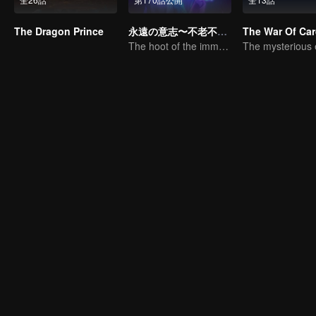
The Dragon Prince
永遠の意志〜不老不死の秘法〜
The War Of Ca
The hoot of the immortality cultivation world is back!