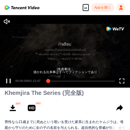
Appを開く
ja
[免責事項：
描かれる出来事はすべてフィクションであり
00:00:00
/
01:12:47
Khemjira The Series (完全版)
男性なら21歳までに死ぬという呪いを受けた家系に生まれたケムジラは、母
親から守りのために女の子の名前を与えられる。超自然的な脅威が強まる
全て