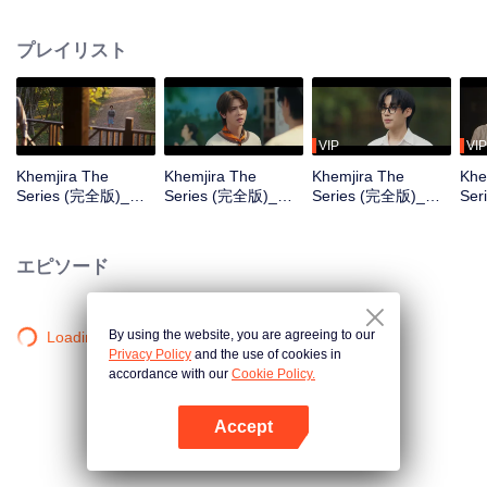
中、ケムジラと仲間たちは呪いを生き延びるためシャーマンの助けを求め、
その過程で深い絆が育まれていく。
プレイリスト
VIP
VIP
Khemjira The
Khemjira The
Khemjira The
Khe
Series (完全版)_第
Series (完全版)_第
Series (完全版)_第
Se
01話
02話
03話
04
エピソード
By using the website, you are agreeing to our
Loading…
Privacy Policy
and the use of cookies in
accordance with our
Cookie Policy.
Accept
Appを開く