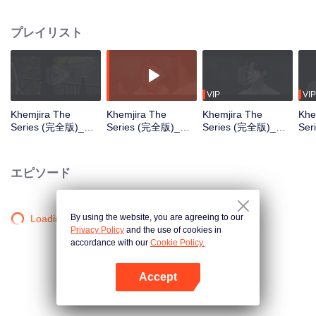
中、ケムジラと仲間たちは呪いを生き延びるためシャーマンの助けを求め、
その過程で深い絆が育まれていく。
プレイリスト
VIP
VIP
Khemjira The
Khemjira The
Khemjira The
Khe
Series (完全版)_第
Series (完全版)_第
Series (完全版)_第
Se
01話
02話
03話
04
エピソード
By using the website, you are agreeing to our
Loading…
Privacy Policy
and the use of cookies in
accordance with our
Cookie Policy.
Accept
Appを開く