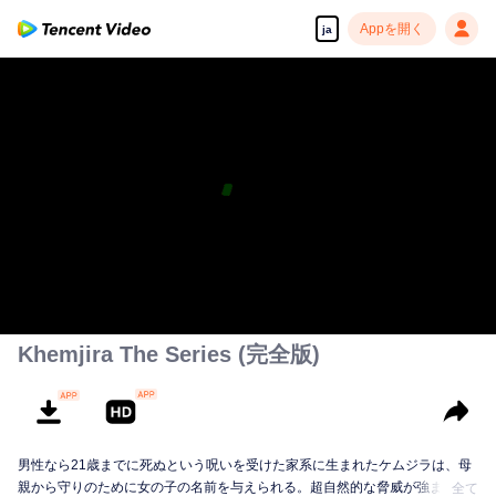
Appを開く
ja
Khemjira The Series (完全版)
男性なら21歳までに死ぬという呪いを受けた家系に生まれたケムジラは、母
親から守りのために女の子の名前を与えられる。超自然的な脅威が強まる
全て