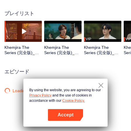
中、ケムジラと仲間たちは呪いを生き延びるためシャーマンの助けを求め、
その過程で深い絆が育まれていく。
プレイリスト
VIP
VIP
Khemjira The
Khemjira The
Khemjira The
Khe
Series (完全版)_第
Series (完全版)_第
Series (完全版)_第
Se
01話
02話
03話
04
エピソード
By using the website, you are agreeing to our
Loading…
Privacy Policy
and the use of cookies in
accordance with our
Cookie Policy.
Accept
Appを開く