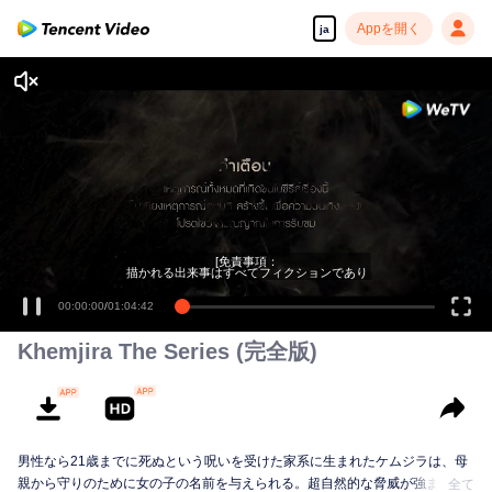
Appを開く
ja
[免責事項：
描かれる出来事はすべてフィクションであり
00:00:00
/
01:04:42
Khemjira The Series (完全版)
男性なら21歳までに死ぬという呪いを受けた家系に生まれたケムジラは、母
親から守りのために女の子の名前を与えられる。超自然的な脅威が強まる
全て