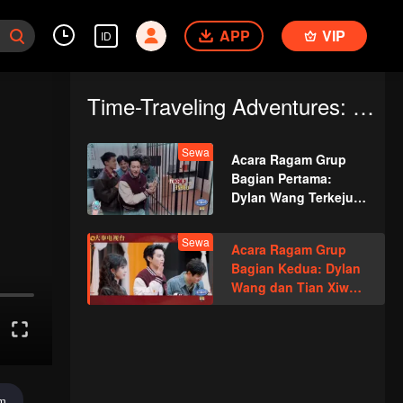
APP
VIP
ID
Time-Traveling Adventures: Guardians of The Dafeng
Sewa
Acara Ragam Grup
Bagian Pertama:
Dylan Wang Terkejut
Masuk ke Permainan
Kamar Gelap
Sewa
Acara Ragam Grup
Membuat Semua
Bagian Kedua: Dylan
Orang Berteriak
Wang dan Tian Xiwei
dengan Manis
Mengulang Adegan
Ikonik
im