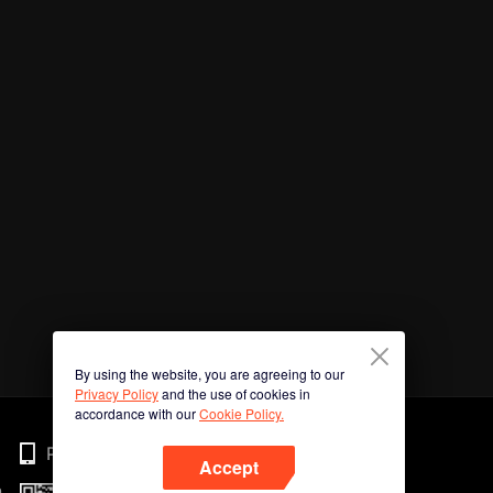
By using the website, you are agreeing to our
Privacy Policy
and the use of cookies in
accordance with our
Cookie Policy.
Phone
Accept
n