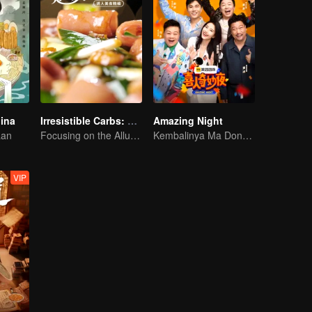
hina
Irresistible Carbs: Tempting Food Collection
Amazing Night
aan
Focusing on the Allure of Carbohydrate Staples
Kembalinya Ma Dong dan Huang Bo dengan Tim Asli
VIP