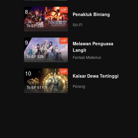
VIP
8
Penakluk Bintang
Sci-Fi
To EP 235
VIP
9
Melawan Penguasa
Langit
To EP 534
Fantasi Misterius
VIP
10
Kaisar Dewa Tertinggi
Perang
To EP 611