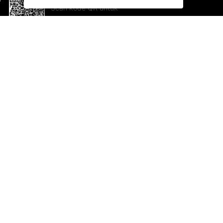
Scan kode QR untuk
mengunduh sekarang!
Bantuan dan Umpan Balik
Te
Saran
Ka
Ik
Al
ted.