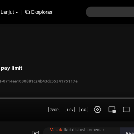
Lanjut
|
Eksplorasi
pay limit
720P
1.0x
CC
.-1-0714ee1030881c24b43dc5534175117e
Masuk
Ikut diskusi komentar
Kir