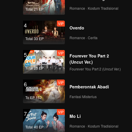
Romance · Kostum Tradisional
Total 21 EP
VIP
4
Overdo
Romance · Cerita
Total 33 EP
VIP
5
Fourever You Part 2
(Uncut Ver.)
Total 25 EP
Fourever You Part 2 (Uncut Ver.)
VIP
6
Pemberontak Abadi
Fantasi Misterius
To EP 152
VIP
7
Mo Li
Romance · Kostum Tradisional
Total 40 EP