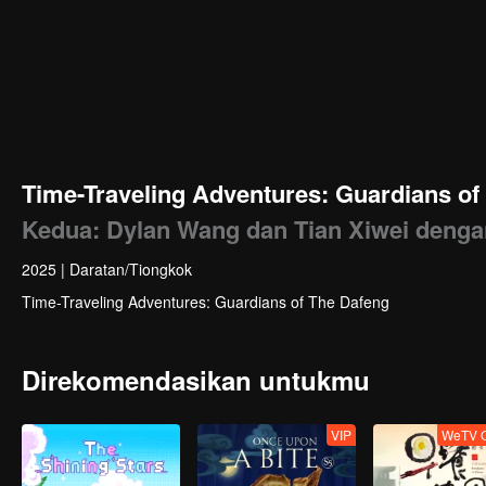
Time-Traveling Adventures: Guardians of
Kedua: Dylan Wang dan Tian Xiwei deng
2025
|
Daratan/Tiongkok
Time-Traveling Adventures: Guardians of The Dafeng
Direkomendasikan untukmu
VIP
WeTV O