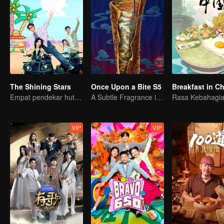
The Shining Stars
Once Upon a Bite S5
Breakfast in C
Empat pendekar hutan bambu berkumpul!
A Subtle Fragrance in Flavor
Rasa Kebahagi
VIP
VIP