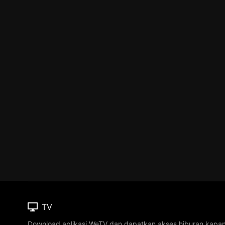
TV
Download aplikasi WeTV dan dapatkan akses hiburan kapa