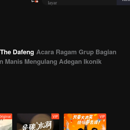
layar
 The Dafeng
Acara Ragam Grup Bagian
an Manis Mengulang Adegan Ikonik
riginal
VIP
VIP