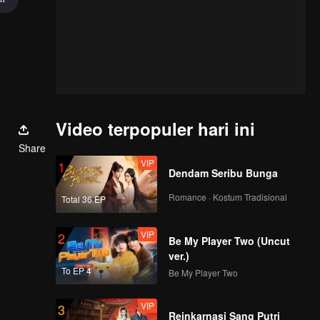
Video terpopuler hari ini
Share
VIP
1
Dendam Seribu Bunga
Romance · Kostum Tradisional
Total 36 EP
VIP
2
Be My Player Two (Uncut
ver.)
To EP 4
Be My Player Two
VIP
3
Reinkarnasi Sang Putri