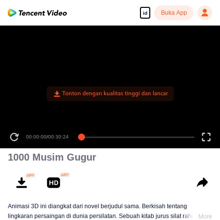
Buka App
id
Tonton dengan kualitas tinggi dan lancar
00:00:00
/
00:30:24
1000 Musim Gugur
Animasi 3D ini diangkat dari novel berjudul sama. Berkisah tentang
lingkaran persaingan di dunia persilatan. Sebuah kitab jurus silat rahasia
More