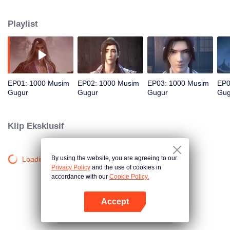
muncul dan memicu kedamaian palsu di dunia persilatan. Apakah pahlawan
kita mampu melihat lebih dalam situasi yang terjadi dan akhirnya mengusai
Playlist
semua jurus rahasia?
EP01: 1000 Musim
EP02: 1000 Musim
EP03: 1000 Musim
EP0
Gugur
Gugur
Gugur
Gug
Klip Eksklusif
By using the website, you are agreeing to our
Loading…
Privacy Policy
and the use of cookies in
accordance with our
Cookie Policy.
Accept
Buka App