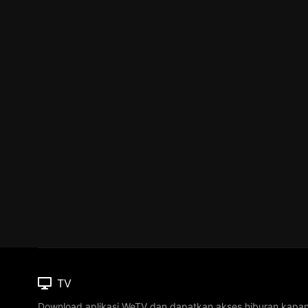
TV
Download aplikasi WeTV dan dapatkan akses hiburan kapa