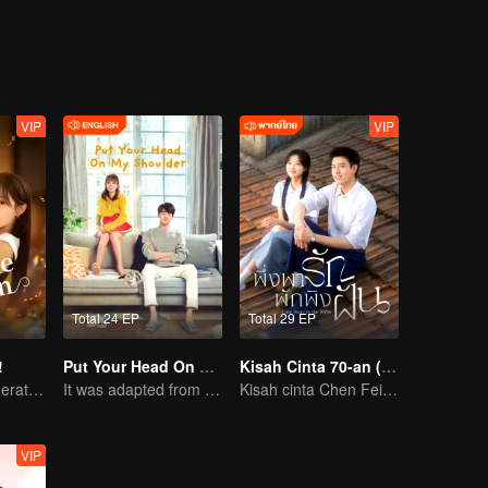
g mengenal dan jatuh kedalam cinta. Mereka melewati keraguan,
masa sulit. Namun, disaat itu pula mereka tersadar bahwa sejatiny
VIP
VIP
Total 24 EP
Total 29 EP
!
Put Your Head On My Shoulder (Eng Dub)
Kisah Cinta 70-an (Thai Ver.)
Si Putri Konglomerat jatuh cinta pada kembaran mendiang Suaminya?
It was adapted from the same series of novels as "A Love so Beautiful"
Kisah cinta Chen Feiyu & Sun Qian nan romantis
VIP