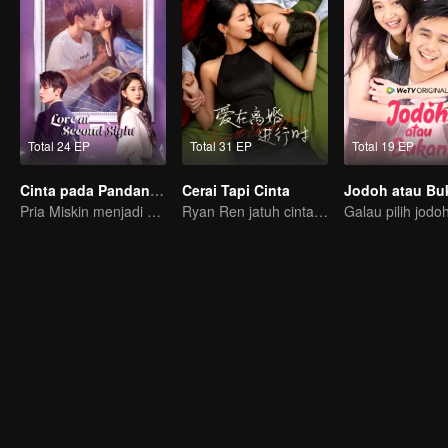
Total 24 EP
Total 31 EP
Total 19 EP
Cinta pada Pandangan Kedua
Cerai Tapi Cinta
Jodoh atau Bu
Pria Miskin menjadi CEO untuk mengejar Mantannya
Ryan Ren jatuh cinta setelah gugat cerai Istrinya?!