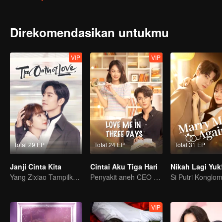
sedang mencari. Dua orang yang sebelumnya pernah terluka salin
menyelesaikan rintangan, mengalami kesalahpahaman dan pun masa-
mereka tercipta untuk satu sama lain.
Direkomendasikan untukmu
VIP
VIP
Total 29 EP
Total 24 EP
Total 31 EP
Janji Cinta Kita
Cintai Aku Tiga Hari
Nikah Lagi Yuk
Yang Zixiao Tampilkan Masa Muda di Layar untuk Pertama Kali
Penyakit aneh CEO sembuh habis dicium
VIP