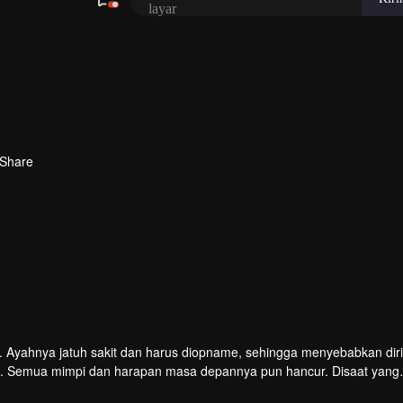
Share
tas. Ayahnya jatuh sakit dan harus diopname, sehingga menyebabkan dir
a. Semua mimpi dan harapan masa depannya pun hancur. Disaat yang
m kehidupan Zhi Xiao. Cinta cenderung mendekatimu ketika dirimu t