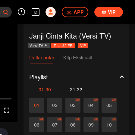
APP
VIP
ID
Janji Cinta Kita (Versi TV)
Versi TV
Total 32 EP
VIP
Daftar putar
Klip Eksklusif
Playlist
01-30
31-32
VIP
VIP
VIP
01
02
03
04
05
VIP
VIP
VIP
VIP
VIP
06
07
08
09
10