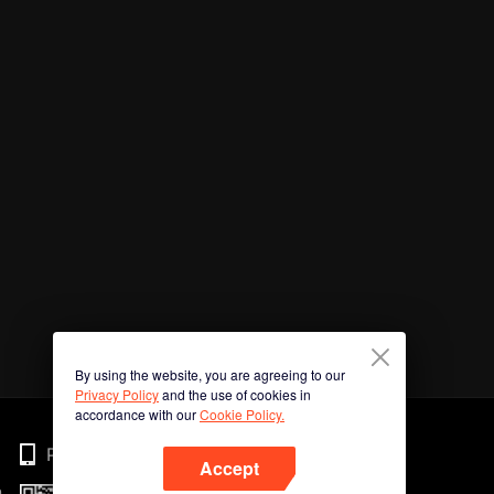
By using the website, you are agreeing to our
Privacy Policy
and the use of cookies in
accordance with our
Cookie Policy.
Phone
Accept
n