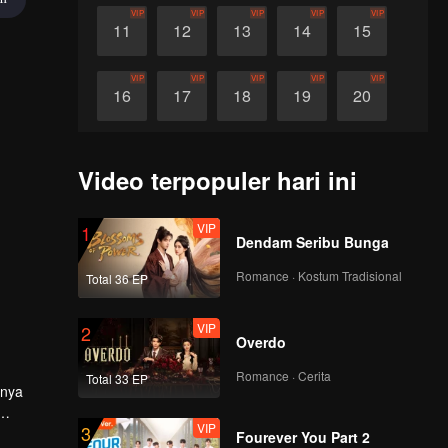
VIP
VIP
VIP
VIP
VIP
11
12
13
14
15
VIP
VIP
VIP
VIP
VIP
16
17
18
19
20
VIP
VIP
VIP
VIP
VIP
21
22
23
24
25
Video terpopuler hari ini
VIP
VIP
VIP
VIP
VIP
26
27
28
29
30
VIP
1
Dendam Seribu Bunga
Romance · Kostum Tradisional
Total 36 EP
VIP
2
Overdo
Romance · Cerita
Total 33 EP
inya
VIP
3
ak
Fourever You Part 2