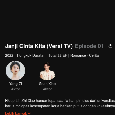
Janji Cinta Kita (Versi TV)
Episode 01
2022
|
Tiongkok Daratan
|
Total 32 EP
|
Romance · Cerita
Yang Zi
Sean Xiao
Aktor
Aktor
Hidup Lin Zhi Xiao hancur tepat saat ia hampir lulus dari universi
harus melepas kesempatan kerja bahkan putus dengan kekasihny
bersamaan, Gu Wei, dokter yang menangani ayahnya, masuk kedala
Lebih banyak