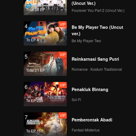
(Uncut Ver.)
a,
Total 25 EP
Fourever You Part 2 (Uncut Ver.)
VIP
4
Be My Player Two (Uncut
ver.)
To EP 4
Be My Player Two
VIP
5
Reinkarnasi Sang Putri
Romance · Kostum Tradisional
Total 21 EP
VIP
6
Penakluk Bintang
Sci-Fi
To EP 235
VIP
7
Pemberontak Abadi
Fantasi Misterius
To EP 152