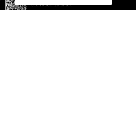
Scan kode QR untuk
mengunduh sekarang!
Bantuan dan Umpan Balik
Te
Saran
Ka
Ik
Al
ted.