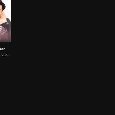
kan
Galau pilih jodoh di kota kecil