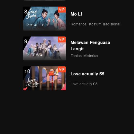
VIP
8
Mo Li
Romance · Kostum Tradisional
Total 40 EP
VIP
9
Melawan Penguasa
Langit
To EP 534
Fantasi Misterius
VIP
10
Love actually S5
Love actually S5