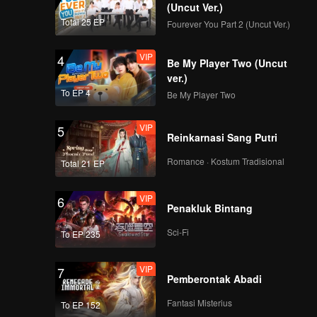
(Uncut Ver.)
VIP
VIP
Total 25 EP
Fourever You Part 2 (Uncut Ver.)
139
140
VIP
4
Be My Player Two (Uncut
VIP
VIP
141
142
ver.)
To EP 4
Be My Player Two
VIP
VIP
143
144
VIP
5
Reinkarnasi Sang Putri
VIP
VIP
Romance · Kostum Tradisional
145
146
Total 21 EP
VIP
6
VIP
VIP
Penakluk Bintang
147
148
Sci-Fi
To EP 235
VIP
VIP
149
150
VIP
7
Pemberontak Abadi
Fantasi Misterius
To EP 152