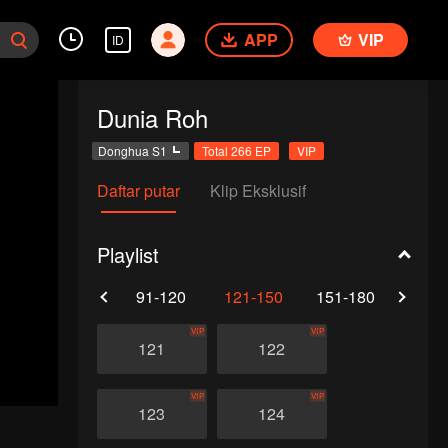
APP
VIP
ID
Dunia Roh
Donghua S1
Total 266 EP
VIP
Daftar putar
Klip Eksklusif
Playlist
61-90
91-120
121-150
151-180
181-
VIP
VIP
121
122
VIP
VIP
123
124