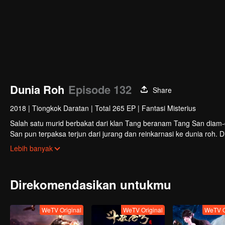
Dunia Roh
Episode 132
Share
2018
|
Tiongkok Daratan
|
Total 265 EP
|
Fantasi Misterius
Salah satu murid berbakat dari klan Tang beranam Tang San diam-d
San pun terpaksa terjun dari jurang dan reinkarnasi ke dunia roh. 
kemampuannya dari dasar ke tingkat tertinggi.
Lebih banyak
Direkomendasikan untukmu
WeTV Original
WeTV Original
WeTV O