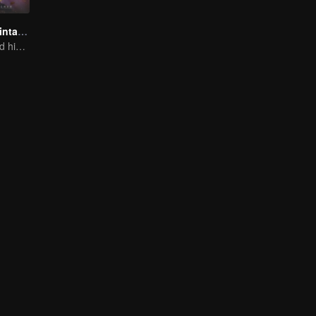
Transformasi Bintang S1
The boy changed his life into a king