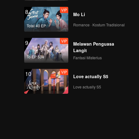
VIP
8
Mo Li
Romance · Kostum Tradisional
Total 40 EP
VIP
9
Melawan Penguasa
Langit
To EP 534
Fantasi Misterius
VIP
10
Love actually S5
Love actually S5