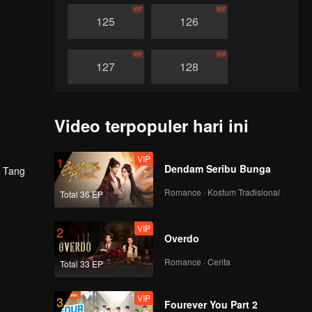
VIP
VIP
125
126
VIP
VIP
127
128
VIP
VIP
129
130
Video terpopuler hari ini
VIP
VIP
131
132
VIP
1
Dendam Seribu Bunga
, Tang
Romance · Kostum Tradisional
VIP
VIP
Total 36 EP
133
134
VIP
2
Overdo
VIP
VIP
135
136
Romance · Cerita
Total 33 EP
VIP
VIP
137
138
VIP
3
Fourever You Part 2