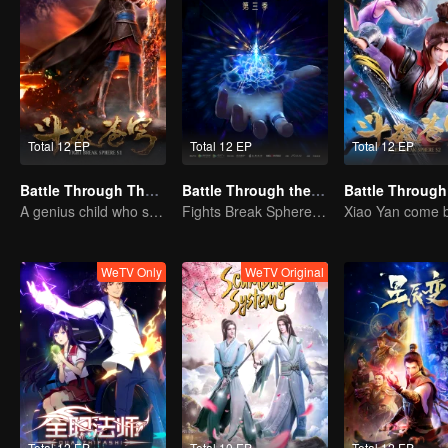
Total 12 EP
Total 12 EP
Total 12 EP
Battle Through The Heavens
Battle Through the Heavens S3
A genius child who suddenly loses all his powers
Fights Break Sphere S3
WeTV Only
WeTV Original
Total 12 EP
Total 10 EP
Total 12 EP