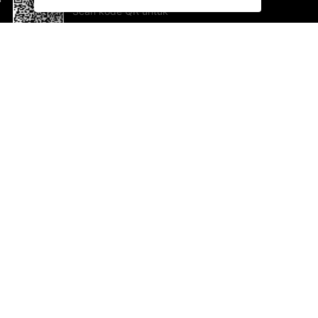
Scan kode QR untuk
mengunduh sekarang!
Bantuan dan Umpan Balik
Te
Saran
Ka
Ik
Al
ted.