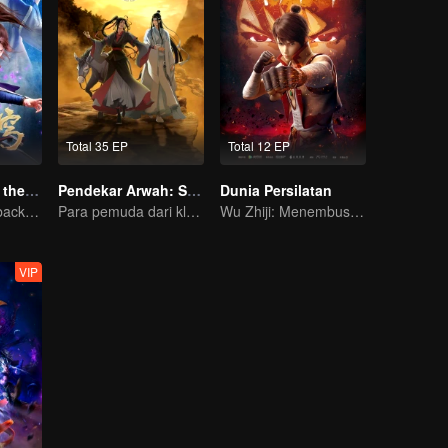
Total 35 EP
Total 12 EP
Battle Through the Heavens S2
Pendekar Arwah: S1 - S3
Dunia Persilatan
Xiao Yan come back! Everything is shifting once again ！
Para pemuda dari klan pembudidaya, bersatu melawan kejahatan demi kedamaian bersama
Wu Zhiji: Menembus Langit, Mengguncang Bumi
VIP