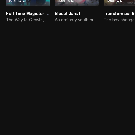
Full-Time Magister SS1
Siasat Jahat
The Way to Growth, Encouragement and Self-improvement
An ordinary youth crossing as a villain into the book and abusing the hero!