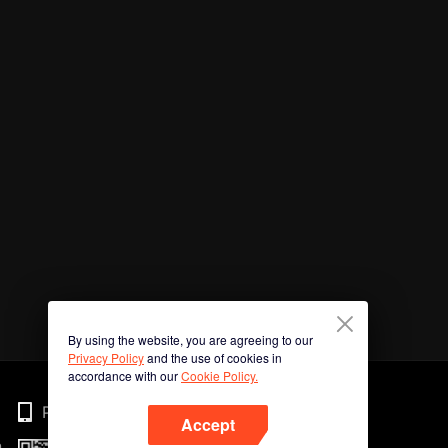
By using the website, you are agreeing to our
Privacy Policy
and the use of cookies in
accordance with our
Cookie Policy.
Phone
Accept
n