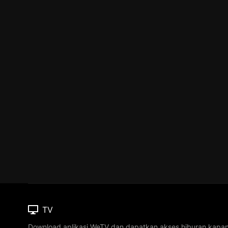
TV
Download aplikasi WeTV dan dapatkan akses hiburan kapa